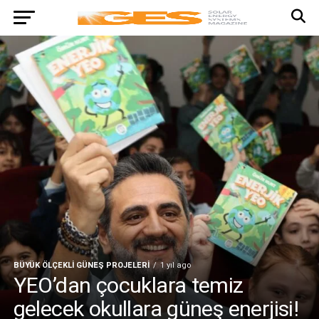
BÜYÜK ÖLÇEKLI GÜNEŞ PROJELERI
1 yıl ago
YEO’dan çocuklara temiz
gelecek okullara güneş enerjisi!