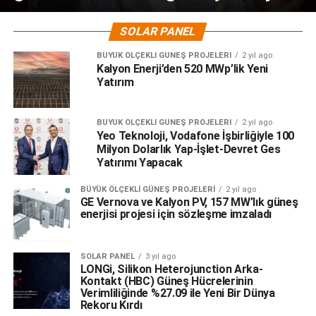
SOLAR PANEL
BÜYÜK ÖLÇEKLI GÜNEŞ PROJELERI
2 yıl ago
Kalyon Enerji’den 520 MWp’lik Yeni
Yatırım
BÜYÜK ÖLÇEKLI GÜNEŞ PROJELERI
2 yıl ago
Yeo Teknoloji, Vodafone İşbirliğiyle 100
Milyon Dolarlık Yap-İşlet-Devret Ges
Yatırımı Yapacak
BÜYÜK ÖLÇEKLI GÜNEŞ PROJELERI
2 yıl ago
GE Vernova ve Kalyon PV, 157 MW’lık güneş
enerjisi projesi için sözleşme imzaladı
SOLAR PANEL
3 yıl ago
LONGi, Silikon Heterojunction Arka-
Kontakt (HBC) Güneş Hücrelerinin
Verimliliğinde %27.09 ile Yeni Bir Dünya
Rekoru Kırdı