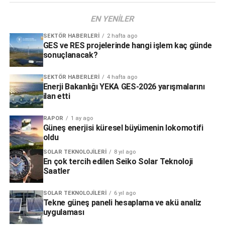
EN YENILER
SEKTÖR HABERLERI
2 hafta ago
GES ve RES projelerinde hangi işlem kaç günde
sonuçlanacak?
SEKTÖR HABERLERI
4 hafta ago
Enerji Bakanlığı YEKA GES-2026 yarışmalarını
ilan etti
RAPOR
1 ay ago
Güneş enerjisi küresel büyümenin lokomotifi
oldu
SOLAR TEKNOLOJILERI
8 yıl ago
En çok tercih edilen Seiko Solar Teknoloji
Saatler
SOLAR TEKNOLOJILERI
6 yıl ago
Tekne güneş paneli hesaplama ve akü analiz
uygulaması