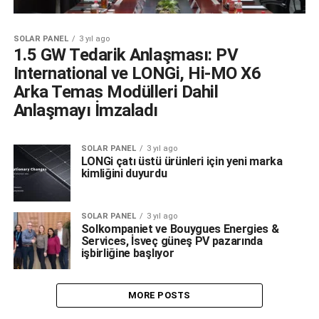
SOLAR PANEL
3 yıl ago
1.5 GW Tedarik Anlaşması: PV
International ve LONGi, Hi-MO X6
Arka Temas Modülleri Dahil
Anlaşmayı İmzaladı
SOLAR PANEL
3 yıl ago
LONGi çatı üstü ürünleri için yeni marka
kimliğini duyurdu
SOLAR PANEL
3 yıl ago
Solkompaniet ve Bouygues Energies &
Services, İsveç güneş PV pazarında
işbirliğine başlıyor
MORE POSTS