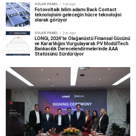
SOLAR PANEL
3 yıl ago
Fotovoltaik bilim adamı Back Contact
teknolojisini geleceğin hücre teknolojisi
olarak görüyor
SOLAR PANEL
3 yıl ago
LONGi, 2024’te Olağanüstü Finansal Gücünü
ve Kararlılığını Vurgulayarak PV ModülTech
Bankacılık Derecelendirmelerinde AAA
Statüsünü Sürdürüyor