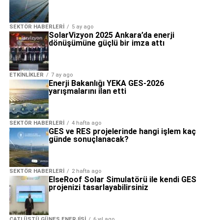
SEKTÖR HABERLERI
5 ay ago
SolarVizyon 2025 Ankara’da enerji
dönüşümüne güçlü bir imza attı
ETKINLIKLER
7 ay ago
Enerji Bakanlığı YEKA GES-2026
yarışmalarını ilan etti
SEKTÖR HABERLERI
4 hafta ago
GES ve RES projelerinde hangi işlem kaç
günde sonuçlanacak?
SEKTÖR HABERLERI
2 hafta ago
ElseRoof Solar Simulatörü ile kendi GES
projenizi tasarlayabilirsiniz
ÇATI ÜSTÜ GÜNEŞ ENERJISI
6 yıl ago