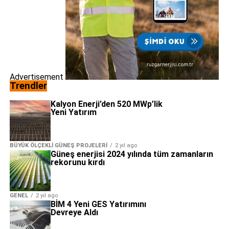
Advertisement
Trendler
Kalyon Enerji’den 520 MWp’lik
Yeni Yatırım
BÜYÜK ÖLÇEKLI GÜNEŞ PROJELERI
2 yıl ago
Güneş enerjisi 2024 yılında tüm zamanların
rekorunu kırdı
GENEL
2 yıl ago
BİM 4 Yeni GES Yatırımını
Devreye Aldı