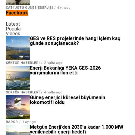
ÇATI ÜSTÜ GÜNEŞ ENERJISI
6 yıl ago
Facebook
Latest
Popular
Videos
GES ve RES projelerinde hangi işlem kaç
günde sonuçlanacak?
SEKTÖR HABERLERI
2 hafta ago
Enerji Bakanlığı YEKA GES-2026
yarışmalarını ilan etti
SEKTÖR HABERLERI
4 hafta ago
Güneş enerjisi küresel büyümenin
lokomotifi oldu
RAPOR
1 ay ago
Metgün Enerji’den 2030’a kadar 1.000 MW
yenilenebilir enerji hedefi