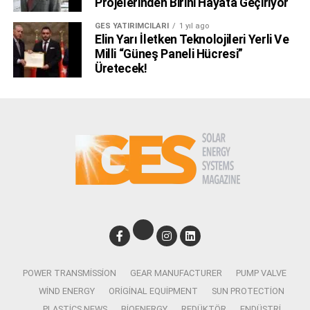
Projelerinden Birini Hayata Geçiriyor
GES YATIRIMCILARI
1 yıl ago
Elin Yarı İletken Teknolojileri Yerli Ve
Milli “Güneş Paneli Hücresi”
Üretecek!
POWER TRANSMISSION
GEAR MANUFACTURER
PUMP VALVE
WIND ENERGY
ORIGINAL EQUIPMENT
SUN PROTECTION
PLASTICS NEWS
BIOENERGY
REDÜKTÖR
ENDÜSTRI