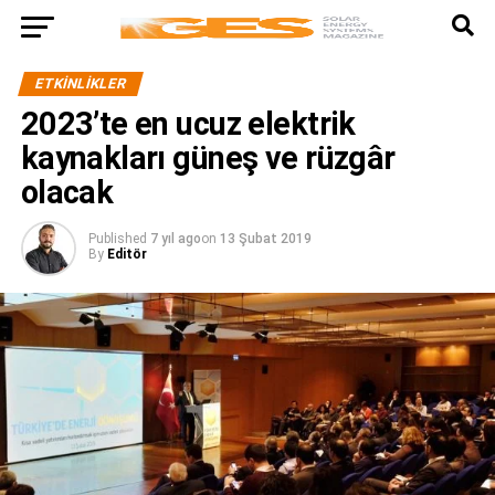
ETKINLIKLER
2023’te en ucuz elektrik
kaynakları güneş ve rüzgâr
olacak
Published
7 yıl ago
on
13 Şubat 2019
By
Editör