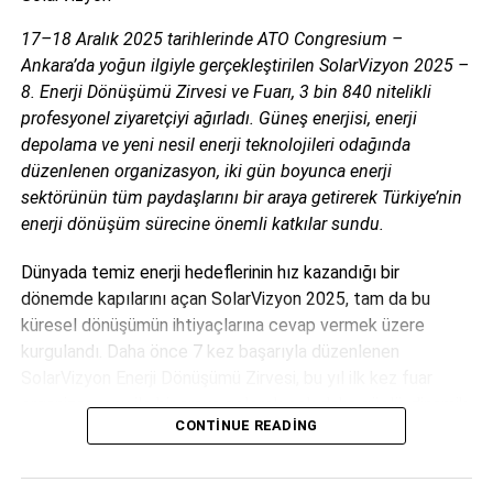
Çalışmada şu bilgilere yer veriliyor:
17–18 Aralık 2025 tarihlerinde ATO Congresium –
Ankara’da yoğun ilgiyle gerçekleştirilen SolarVizyon 2025 –
“Büyük ölçekli güneş santrallerinin seviyelendirilmiş elektrik
8. Enerji Dönüşümü Zirvesi ve Fuarı, 3 bin 840 nitelikli
maliyetlerinde 2018 ile 2050 yılları arasında yüzde 77’lik
profesyonel ziyaretçiyi ağırladı. Güneş enerjisi, enerji
düşüş öngörülmektedir. Aynı dönemde rüzgâr enerjisinden
depolama ve yeni nesil enerji teknolojileri odağında
üretilen elektriğin seviyelendirilmiş maliyetinin yüzde 56
düzenlenen organizasyon, iki gün boyunca enerji
oranında düşeceği beklenmektedir. Aynı zamanda
sektörünün tüm paydaşlarını bir araya getirerek Türkiye’nin
2020’lerin başından itibaren yeni kurulan güneş ve rüzgâr
enerji dönüşüm sürecine önemli katkılar sundu.
santrallerinin seviyelendirilmiş enerji maliyetlerinin yeni
kurulan kömür ve doğalgaz santrallerine oranla daha ucuz
Dünyada temiz enerji hedeflerinin hız kazandığı bir
olacağı düşünülmektedir. Analiz ayrıca, 2023 yılında büyük
dönemde kapılarını açan SolarVizyon 2025, tam da bu
ölçekli güneş enerjisi santrali yatırımlarının mevcut
küresel dönüşümün ihtiyaçlarına cevap vermek üzere
doğalgaz santrallerinin işletmesinden daha ucuz hale
kurgulandı. Daha önce 7 kez başarıyla düzenlenen
geleceğini öngörmektedir.”
SolarVizyon Enerji Dönüşümü Zirvesi, bu yıl ilk kez fuar
organizasyonu ile bir araya gelerek çok daha güçlü, dinamik
Enerji Talebi 30 Yılda İki Katına
CONTINUE READING
ve kapsayıcı bir yapıya kavuştu. Organizasyon, güneş
enerjisi ve ilgili tüm sektörler için stratejik bir buluşma
Çıkacak
noktası olma hedefiyle hayata geçirildi.