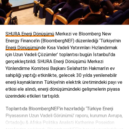
SHURA Enerji Dönüşümü
Merkezi ve Bloomberg New
Energy Finance’in (BloombergNEF) düzenlediği ‘Türkiye’nin
Enerji Dönüşümü
nde Kısa Vadeli Yatırımları Hızlandırmak
için Uzun Vadeli Çözümler’ toplantısı bugün İstanbul’da
gerçekleştirildi. SHURA Enerji Dönüşümü Merkezi
Yönlendirme Komitesi Başkanı Selahattin Hakman’ın ev
sahipliği yaptığı etkinlikte, gelecek 30 yılda yenilenebilir
enerji kaynaklarının Türkiye’nin elektrik üretimindeki payı ve
etkisi ele alındı, enerji dönüşümündeki gelişmelerin piyasa
üzerindeki etkileri tartışıldı.
Toplantıda BloombergNEF’in hazırladığı ‘Türkiye Enerji
Piyasasının Uzun Vadeli Görünümü’ raporu, kurumun Avrupa,
Ortadoğu & Afrika Politika Analisti Katherine Poseidon