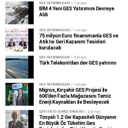
GES YATIRIMCILARI
1 yıl ago
BİM 4 Yeni GES Yatırımını Devreye
Aldı
GES YATIRIMCILARI
1 yıl ago
75 milyon Euro finansmanla GES ve
Atık Isı Geri Kazanım Tesisleri
kurulacak
GES YATIRIMCILARI
2 yıl ago
Türk Telekom’dan dev GES yatırımı
GES YATIRIMCILARI
1 yıl ago
Migros, Kırşehir GES Projesi ile
600’den Fazla Mağazasını Temiz
Enerji Kaynakları ile Besleyecek
ÇATI ÜSTÜ GÜNEŞ ENERJISI
2 yıl ago
Tosyalı 1.2 Gw Kapasiteli Dünyanın
En Büyük Öz Tüketim Ges