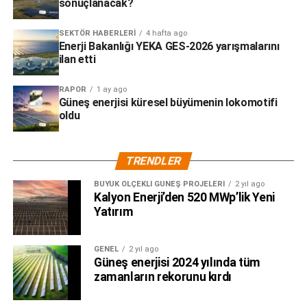
yüksek potansiyelin doğru iş birlikleri, doğru teknolojiler ve
sonuçlanacak?
doğru platformlarla değerlendirilmesi gerektiğine dikkat
çeken organizasyon, enerji dönüşüm sürecine somut
SEKTÖR HABERLERI
4 hafta ago
Enerji Bakanlığı YEKA GES-2026 yarışmalarını
katkılar sunarak sektörde güçlü bir iz bıraktı.
ilan etti
RAPOR
1 ay ago
Güneş enerjisi küresel büyümenin lokomotifi
oldu
TRENDLER
BÜYÜK ÖLÇEKLI GÜNEŞ PROJELERI
2 yıl ago
Kalyon Enerji’den 520 MWp’lik Yeni
Yatırım
GENEL
2 yıl ago
Güneş enerjisi 2024 yılında tüm
zamanların rekorunu kırdı