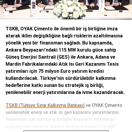
TSKB, OYAK Çimento ile önemli bir iş birliğine imza
atarak iklim değişikliğine bağlı risklerin azaltılmasına
yönelik yeni bir finansman sağladı. Bu kapsamda,
Ankara Beypazarı’ndaki 115 MW kurulu güce sahip
Güneş Enerjisi Santrali (GES) ile Ankara, Adana ve
Mardin Fabrikalarındaki Atık Isı Geri Kazanımı Tesis
yatırımları için 75 milyon Euro yatırım kredisi
kullandırılacak. Türkiye’nin sürdürülebilir kalkınma
hedeflerine katkı sunan bu stratejik iş birliği,
yenilenebilir enerji yatırımlarına da ivme kazandıracak.
TSKB (Türkiye Sınai Kalkınma Bankası)
ve OYAK Çimento
yenilenebilir enerji ve atık ısı geri kazanımı yatırımlarının
finansmanı için yeni bir iş birliğine imza attı. İmzalanan
anlaşma kapsamında, Ankara Beypazarı’ndaki 115 MW