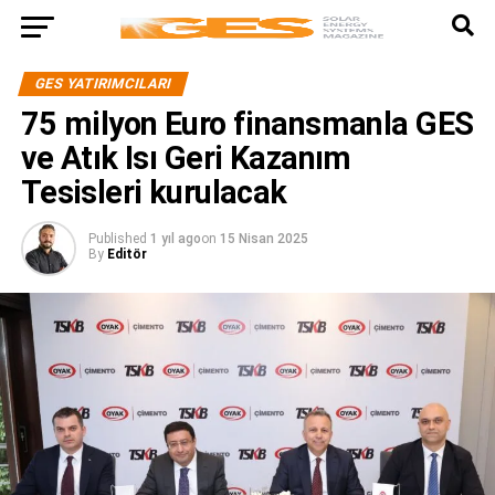
GES YATIRIMCILARI
75 milyon Euro finansmanla GES
ve Atık Isı Geri Kazanım
Tesisleri kurulacak
Published
1 yıl ago
on
15 Nisan 2025
By
Editör