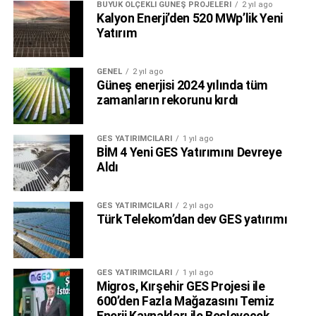
BÜYÜK ÖLÇEKLI GÜNEŞ PROJELERI
2 yıl ago
Kalyon Enerji’den 520 MWp’lik Yeni
Yatırım
GENEL
2 yıl ago
Güneş enerjisi 2024 yılında tüm
zamanların rekorunu kırdı
“Yerel istihdama ve ülkemizin enerji bağımsızlığına
önemli bir katkı”
GES YATIRIMCILARI
1 yıl ago
BİM 4 Yeni GES Yatırımını Devreye
Türk Telekom CEO’su Ümit Önal
, “Gelecek nesillere
Aldı
yaşanabilir bir dünya bırakma hedefiyle sürdürülebilirlik
ilkelerini iş stratejilerimizin merkezine alıyor, iklim kriziyle
GES YATIRIMCILARI
2 yıl ago
mücadele ve enerji verimliliği alanlarında öncü adımlar
Türk Telekom’dan dev GES yatırımı
atıyoruz. Karbon ayak izini azaltmak, iklim riski yönetimine
katkı sağlamak ve finansal değer yaratmak amacıyla
yenilenebilir enerji yatırımlarımızı sürdürüyoruz. Yeni nesil
GES YATIRIMCILARI
1 yıl ago
çevreci iletişim teknolojilerini ülkemize kazandırıyor; güneş
Migros, Kırşehir GES Projesi ile
600’den Fazla Mağazasını Temiz
enerjisi gibi yenilenebilir kaynaklara yönelerek yeşil
Enerji Kaynakları ile Besleyecek