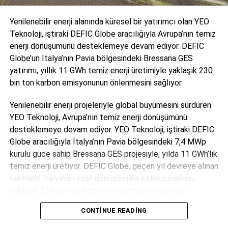
boyaya zengin ürün gamıyla bugün sektörün lider kuruluşları arasında yer
almaktadır. Kayalar Kimya çatısı altında mobilya boyası ve verniği üreten
Yenilenebilir enerji alanında küresel bir yatırımcı olan YEO
ve alanında Pazar lideri olan
Genç
, “Boyanın Ustası” sloganı ile pazara
Teknoloji, iştiraki DEFIC Globe aracılığıyla Avrupa’nın temiz
renk getiren
Düfa
, ahşap malzemelerin kullanım ömürlerini minimum
bakım faaliyetleri ile uzatan
Woodsol
ve Güney Kore’nin en büyük
enerji dönüşümünü desteklemeye devam ediyor. DEFIC
firmalarından biri olan Noroo Paint ile 2012 yılında gerçekleştirdiği
Globe’un İtalya’nın Pavia bölgesindeki Bressana GES
stratejik ortaklıktan doğan
Genç Noroo
markaları bulunmaktadır. Kayalar
yatırımı, yıllık 11 GWh temiz enerji üretimiyle yaklaşık 230
Kimya Gebze’deki yeni fabrikasında ise tutkal, hammadde ve bağlayıcılara
bin ton karbon emisyonunun önlenmesini sağlıyor.
odaklanmaktadır.
Avrupa’nın en büyük mobilya boya ve vernik
üreticilerinden
biri olan Kayalar Kimya; Asya, Avrupa ve Afrika’da
55
Yenilenebilir enerji projeleriyle global büyümesini sürdüren
ülkeye ihracat
yapmaktadır ve 2026 yılında sektördeki 50. yılını
kutlayacaktır. Kayalar Kimya global arenadaki başarıları nedeniyle
YEO Teknoloji, Avrupa’nın temiz enerji dönüşümünü
İstanbul Kimyevi Maddeler ve Mamulleri İhracatçıları Birliği’nin (İKMİB)
desteklemeye devam ediyor. YEO Teknoloji, iştiraki DEFIC
düzenlediği
“İhracatın Yıldızları”
ödüllerinde
“Boya, Vernik ve
Globe aracılığıyla İtalya’nın Pavia bölgesindeki 7,4 MWp
Mürekkepler İhracatı”
kategorisinde
3. sırada
yer alarak ödül almıştır.
kurulu güce sahip Bressana GES projesiyle, yılda 11 GWh’lık
temiz enerji üretiyor. DEFIC Globe, geçen yıl devreye alınan
santralle İtalya’nın yeşil dönüşümüne katkı sunarken,
yaklaşık 230 bin ton karbon emisyonunu engelliyor.
CONTINUE READING