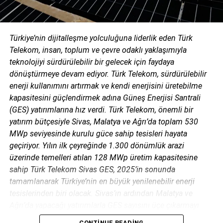
geliyor. Gelişmiş enerji depolama çözümlerinden, elektrik
şebekelerine; yüksek voltaj trafo merkezlerinden,
yenilenebilir enerji santrallerine; endüstriyel, ticari tesisler
Türkiye’nin dijitalleşme yolculuğuna liderlik eden Türk
ve hanelerin enerji dönüşümünden hidrojene kadar farklı
Telekom, insan, toplum ve çevre odaklı yaklaşımıyla
alanlarda projeler yürüten YEO Teknoloji, 3 kıtada ve
teknolojiyi sürdürülebilir bir gelecek için faydaya
30’dan fazla ülkede 400’den fazla proje tamamladı. YEO
dönüştürmeye devam ediyor. Türk Telekom, sürdürülebilir
Teknoloji, dekarbonizasyon, desantralizasyon ve
enerji kullanımını artırmak ve kendi enerjisini üretebilme
dijitalizasyon odaklı çalışmalarıyla daha yaşanabilir bir
kapasitesini güçlendirmek adına Güneş Enerjisi Santrali
dünya için ‘Bizce mümkün’ sloganıyla büyümeye devam
(GES) yatırımlarına hız verdi. Türk Telekom, önemli bir
ediyor.
yatırım bütçesiyle Sivas, Malatya ve Ağrı’da toplam 530
MWp seviyesinde kurulu güce sahip tesisleri hayata
geçiriyor. Yılın ilk çeyreğinde 1.300 dönümlük arazi
üzerinde temelleri atılan 128 MWp üretim kapasitesine
sahip Türk Telekom Sivas GES, 2025’in sonunda
tamamlanarak Türkiye’nin en büyük yenilenebilir enerji
tesislerinden biri olacak. Sivas’ın ardından Malatya ve
Ağrı’da yapacağı yatırımlarla GES sayısını üçe çıkarmayı
planlayan Türk Telekom’un, toplam GES kapasitesi mevcut
CONTINUE READING