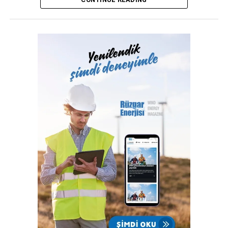
tüketiminin yaklaşık yüzde 65’ine denk geliyor.
Türk Telekom CEO’su Ümit Önal, “Gelecek nesillere
yaşanabilir bir dünya bırakma hedefiyle sürdürülebilirlik
ilkelerini iş stratejilerimizin merkezine alıyor, iklim kriziyle
mücadele ve enerji verimliliği alanlarında öncü adımlar
atıyoruz. Karbon ayak izini azaltmak, iklim riski yönetimine
katkı sağlamak ve finansal değer yaratmak amacıyla
yenilenebilir enerji yatırımlarımızı sürdürüyoruz. Yeni nesil
çevreci iletişim teknolojilerini ülkemize kazandırıyor; güneş
enerjisi gibi yenilenebilir kaynaklara yönelerek yeşil
dönüşümü stratejilerimizin merkezine yerleştiriyoruz. Üç
farklı şehirde yapacağımız yatırımlarla yerel istihdama katkı
sunarken enerji bağımsızlığı ve sürdürülebilir bir gelecek
yolunda ülkemiz için önemli bir adım atmış olacağız” dedi.
Sürdürülebilir bir gelecek için teknoloji alanındaki birikimini
hayatın tüm alanlarına yansıtan Türk Telekom, çevresel ve
sosyal alanlarda öncü adımlar atmayı sürdürüyor.