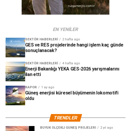
tüm lokasyonlarında Kapsam 1 ve Kapsam 2 emisyonlarını
karbon-nötr olarak gerçekleştiren BSH, önlenemeyen
emisyonlar için karbon dengeleme projelerine destek
verirken, 2030 yılına kadar kullanılan elektriğin %100’ünü
EN YENILER
yenilenebilir enerji kaynaklarından elde etmek için
çalışmalarını sürdürüyor.
SEKTÖR HABERLERI
2 hafta ago
GES ve RES projelerinde hangi işlem kaç günde
sonuçlanacak?
SEKTÖR HABERLERI
4 hafta ago
Enerji Bakanlığı YEKA GES-2026 yarışmalarını
ilan etti
RAPOR
1 ay ago
Güneş enerjisi küresel büyümenin lokomotifi
oldu
TRENDLER
BÜYÜK ÖLÇEKLI GÜNEŞ PROJELERI
2 yıl ago