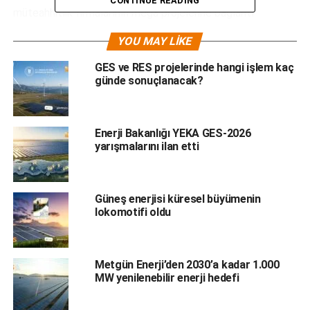
CONTINUE READING
müteahhitlik firmalarının mega projelerine bağlantı
elemanları tedarikinde akla gelen ilk firma olmanın verdiği
YOU MAY LIKE
özgüvenle stratejik hedeflerimize emin adımlarla yürüyoruz.
Bu doğrultuda; yaptığımız ve yapacağımız yatırımlarla
GES ve RES projelerinde hangi işlem kaç
organik olarak büyümeye önümüzdeki senelerde de devam
günde sonuçlanacak?
edeceğiz.
Enerji Bakanlığı YEKA GES-2026
yarışmalarını ilan etti
Güneş enerjisi küresel büyümenin
lokomotifi oldu
Metgün Enerji’den 2030’a kadar 1.000
MW yenilenebilir enerji hedefi