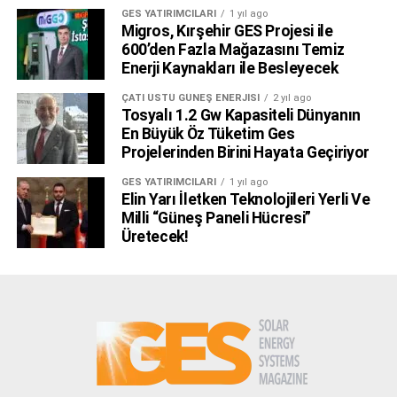
GES YATIRIMCILARI
1 yıl ago
Migros, Kırşehir GES Projesi ile
600’den Fazla Mağazasını Temiz
Enerji Kaynakları ile Besleyecek
ÇATI ÜSTÜ GÜNEŞ ENERJISI
2 yıl ago
Tosyalı 1.2 Gw Kapasiteli Dünyanın
En Büyük Öz Tüketim Ges
Projelerinden Birini Hayata Geçiriyor
GES YATIRIMCILARI
1 yıl ago
Elin Yarı İletken Teknolojileri Yerli Ve
Milli “Güneş Paneli Hücresi”
Üretecek!