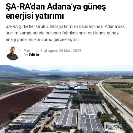
devam ediyoruz.
ŞA-RA’dan Adana’ya güneş
enerji” alanında faaliyet gösteren şirketlerin öne çıkmasını
beraberinde getirdi. “ELİN” olarak tüm ekibimizin başarısı
enerjisi yatırımı
taçlanmaya devam ediyor. Bir kez daha Fortune 500
ŞA-RA Şirketler Grubu, GES yatırımları kapsamında, Adana’daki
Türkiye-2024 listesinde yer alan şirketlerin içerisinde
üretim kampüsünde bulunan fabrikalarının çatılarına güneş
olmanın gururu da gücümüze güç kattı” dedi.
enerji panelleri kurulumu gerçekleştirdi.
Published
1 yıl ago
on
26 Mart 2025
By
Editör
Berdan Cıvata Genel Müdürü Zeynep Şemsi Aysalar
RELATED TOPICS:
BERDAN CIVATA
ÇATIÜSTÜ GES
FEATURED
GES PANELI
GES PROJELERI
GÜNEŞ ENERJISI
UP NEXT