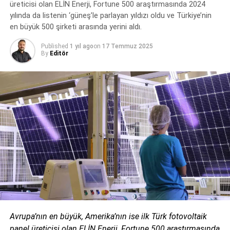
üreticisi olan ELİN Enerji, Fortune 500 araştırmasında 2024
yılında da listenin ‘güneş’le parlayan yıldızı oldu ve Türkiye’nin
Yaptığımız çatı güneş enerjisi yatırımını tam kapasite
en büyük 500 şirketi arasında yerini aldı.
devreye aldıktan sonra yıllık elektrik ihtiyacımızın yaklaşık
%35-%40’ını buradan sağlamayı planlıyoruz.
Published
1 yıl ago
on
17 Temmuz 2025
By
Editör
Neden yenilenebilir enerjiyi tercih ettiniz?
Berdan Cıvata’nın sürdürülebilirlik anlayışı
hakkında bilgi alabilir miyiz?
Berdan Cıvata’nın sürdürülebilir büyümesi; çevre
koşullarımızı koruyarak, doğaya saygı duyarak mümkün
Avrupa’nın en büyük, Amerika’nın ise ilk Türk fotovoltaik
olabilir. Bizim politikamız bu: doğayı kirletmeden büyümek.
panel üreticisi olan ELİN Enerji, Fortune 500 araştırmasında