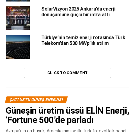
Berdan Cıvata tesislerindeki güneş enerjisi
SolarVizyon 2025 Ankara’da enerji
dönüşümüne güçlü bir imza attı
yatırımı hakkında bilgi alabilir miyiz?
Mersin-Tarsus Organize Sanayi Bölgesi’ndeki 3
lokasyonumuzda toplamda 8000m2 çatı kullanılarak
Türkiye’nin temiz enerji rotasında Türk
Telekom’dan 530 MWp’lık atılım
gerçekleştirdiğimiz yatırım devreye alındığında 1500kWp
kapasiteyle fabrikamıza enerji sağlayacak.
Projede hangi firmayla iş ortaklığı
CLICK TO COMMENT
yaptınız? Kaç adet panel kullanıldı ve
hangi marka tercih edildi?
Bu projede Ankaralı Hendese Enerji ile çalıştık. 4580 adet
ÇATI ÜSTÜ GÜNEŞ ENERJISI
Schmid-Pekintaş marka 325 Wp kapasiteli fotovoltaik
Güneşin üretim üssü ELİN Enerji,
panel kullanıldı.
‘Fortune 500’de parladı
Bu projeyle elektrik tüketiminin ne kadarını
Avrupa’nın en büyük, Amerika’nın ise ilk Türk fotovoltaik panel
karşılamış olacaksınız?