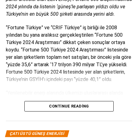
Güneş enerjisini bu yüzden tercih ettik. Yine bu kapsamda
2024 yılında da listenin ‘güneş’le parlayan yıldızı oldu ve
fabrika içinde kullandığımız dizel forkliftlerimizi elektrikli
Türkiye’nin en büyük 500 şirketi arasında yerini aldı.
forkliftlerle değiştirmeye başladık. Ayrıca; yüzey kaplama
tesisimizde patenti bize ait olan bir yöntemle ürünlerin
“Fortune Türkiye” ve “CRIF Türkiye” iş birliği ile 2008
yüzey temizliğinde asit kullanımını tamamen ortadan
yılından bu yana aralıksız gerçekleştirilen “Fortune 500
kaldırarak çevre kirliliğini önledik.
Türkiye 2024 Araştırması” dikkat çeken sonuçlar ortaya
koydu. “Fortune 500 Türkiye 2024 Araştırması” listesinde
Yenilenebilir enerji alanındaki faaliyetleriniz
yer alan şirketlerin toplam net satışları, bir önceki yıla göre
“yüzde 35,6” artarak ‘17 trilyon 390 milyar TL’ye yükseldi.
ve çözümleriniz hakkında bilgi alabilir
Fortune 500 Türkiye 2024 listesinde yer alan şirketlerin,
miyiz?
Türkiye’nin GSYİH’ı içindeki payı “yüzde 40,1” oldu.
2008’de Husum (Almanya) Rüzgar Enerji fuarına katılan ilk
“Yenilenebilir enerji alanında ülkemizi uluslararası alanda
ve tek Türk firması Berdan Cıvata’dır. Bu tarihten itibaren ;
temsil etmeye ve geleceğin enerjisini inşa etmeye devam
yurtiçi ve yurtdışındaki RES projelerine bağlantı elemanları
CONTINUE READING
edeceğiz” diyen ELİN Enerji Yönetim Kurulu Başkanı Arda
üretmeye başladık. Türkiye’de bu alanda ilk olduğumuz için
Yalı, “ELİN Enerji” olarak 2024 yılında gerçekleştirdiğimiz
zorlu bir süreç oldu ama başardık. Sadece RES’lere değil
net satışlarla “Fortune 500” Türkiye sıralamasında bir kez
GES projelerine de bağlantı elemanları üreterek
daha yer aldık. Dünyada artan petrol ve enerji fiyatları
yenilenebilir enerji projelerinde çözüm ortağı olmaya
ÇATI ÜSTÜ GÜNEŞ ENERJISI
“Fortune 500 Türkiye-2024” listesinde “yenilenebilir