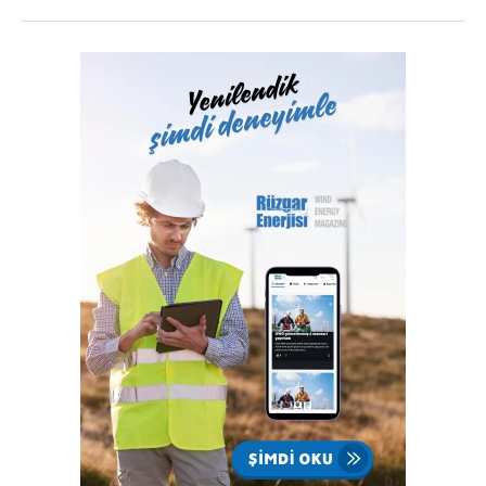
alanı kaplayan PV panelleri, malzeme deposunun yıllık
elektrik ihtiyacının tamamını karşılarken; tüm yerleşkenin
yıllık elektrik tüketiminin de yüzde üçüne denk gelen
miktarda yeşil enerji üretecek.
BSH Çerkezköy Tesis Yönetimi ve Türkiye Sürdürülebilirlik,
Çevre ve İSG Yönetimi departmanlarının liderliğinde
yürütülen proje, operasyonlarında kaynak verimliliğini
artırmayı ve yenilenebilir enerji kullanımını yaygınlaştırmayı
amaçlıyor. Elde edilen yenilenebilir enerji malzeme
deposunun yıllık elektrik ihtiyacını tamamen karşılayarak
Çerkezköy yerleşkesinin de karbon ayak izini azaltmasına
önemli bir katkı sağlayacak.
Yenilenebilir enerji üretiminin artırılması hedefleniyor
Projenin ikinci aşamasında Çerkezköy kampüsündeki diğer
uygun çatı alanlarına da PV sistemleri kurularak yeşil enerji
üretiminin artırılması hedefleniyor. 2020 yılından bu yana