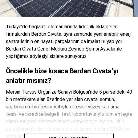
Türkiye’de bağlantı elemanlarında lider, ilk akla gelen
firmalardan Berdan Cıvata, aynı zamanda yenilenebilir enerji
santrallerinin en hayati parçalarının da imalatını yapıyor.
Berdan Cıvata Genel Müdürü Zeynep Şemsi Aysalar ile
yaptığımız söyleşiyi sizlere sunuyoruz.
Öncelikle bize kısaca Berdan Cıvata’yı
anlatır mısınız?
Mersin-Tarsus Organize Sanayi Bölgesi’nde 5 parseldeki 40
bin metrekare alan üzerinde yer alan cıvata, somun,
saplama üretim tesisi, ısıl işlem tesisi, yüzey kaplama
tesisi ve akredite belgeli test laboratuvarıyla tam entegre
olarak müşterilerimize hizmet vermekteyiz. Ayrıca; 40’ı
çeşitli branşlarda mühendis olmak üzere toplam 325 kişiye
istihdam sağlıyoruz. Yurtiçi ve yurtdışındaki dev