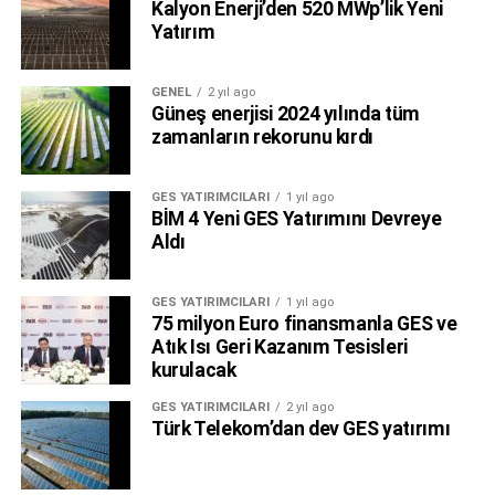
Kalyon Enerji’den 520 MWp’lik Yeni
Yatırım
GENEL
2 yıl ago
Güneş enerjisi 2024 yılında tüm
zamanların rekorunu kırdı
GES YATIRIMCILARI
1 yıl ago
BİM 4 Yeni GES Yatırımını Devreye
Aldı
GES YATIRIMCILARI
1 yıl ago
75 milyon Euro finansmanla GES ve
Atık Isı Geri Kazanım Tesisleri
kurulacak
GES YATIRIMCILARI
2 yıl ago
Türk Telekom’dan dev GES yatırımı