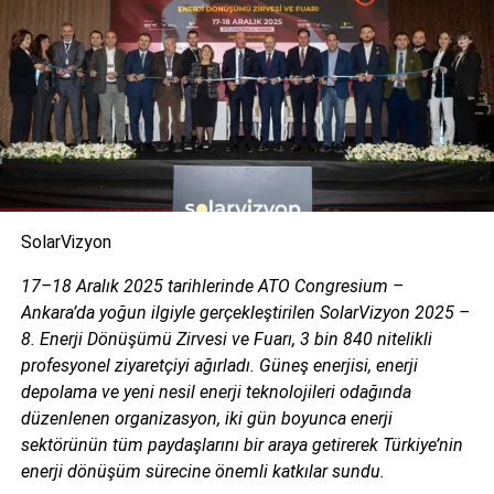
modüller ve yeniden kullanılabilir taşıma üniteleri, 2022’de
Intersolar Ödülü’nün son turuna kalan yeniliklerden sadece
birkaçını oluşturuyor. Gamesa Electric, yüksek
performanslı Proteus’ları ile tanındı. Büyük güneş enerjisi
parkları için PV4700 merkezi invertör, Alpha Pure
kurşunsuz fotovoltaik modül için REC Solar ve M10 Solar
ekipmanı, güneş pilleri için yenilikçi kiremit matris ara
bağlantı sistemiyle bu ödüle hak kazandı.
SolarVizyon
ees ÖDÜLÜ ise, depolama endüstrisinin yenilikçilik ödülü
unvanını taşıyor. Verimli, kapsamlı enerji depolama için çığır
17–18 Aralık 2025 tarihlerinde ATO Congresium –
açan ürün ve çözümleri onurlandırıyor. Contemporary
Ankara’da yoğun ilgiyle gerçekleştirilen SolarVizyon 2025 –
Amperex Technology (CATL) tarafından sağlanan EnerOne
8. Enerji Dönüşümü Zirvesi ve Fuarı, 3 bin 840 nitelikli
pil depolama sistemi, STABL SI 100 modüler çok seviyeli
profesyonel ziyaretçiyi ağırladı. Güneş enerjisi, enerji
dönüştürücü STABL Energy ve ikinci ömür araba
depolama ve yeni nesil enerji teknolojileri odağında
akülerinden yapılan Voltfang Endüstriyel ticari depolama
düzenlenen organizasyon, iki gün boyunca enerji
sisteminin tümü yenilikçi ürünlere örnek oldu ve 2022
sektörünün tüm paydaşlarını bir araya getirerek Türkiye’nin
yılında ees Ödülü’nü kazandı.
enerji dönüşüm sürecine önemli katkılar sundu.