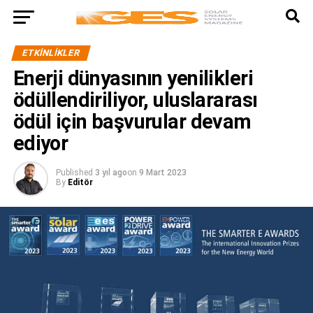
ETKINLIKLER
Enerji dünyasının yenilikleri
ödüllendiriliyor, uluslararası
ödül için başvurular devam
ediyor
Published
3 yıl ago
on
9 Mart 2023
By
Editör