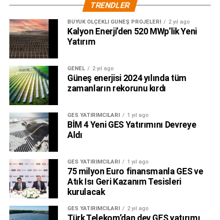
TRENDLER
BÜYÜK ÖLÇEKLI GÜNEŞ PROJELERI
2 yıl ago
Kalyon Enerji’den 520 MWp’lik Yeni
Yatırım
GENEL
2 yıl ago
Güneş enerjisi 2024 yılında tüm
zamanların rekorunu kırdı
GES YATIRIMCILARI
1 yıl ago
BİM 4 Yeni GES Yatırımını Devreye
Aldı
GES YATIRIMCILARI
1 yıl ago
75 milyon Euro finansmanla GES ve
Atık Isı Geri Kazanım Tesisleri
kurulacak
GES YATIRIMCILARI
2 yıl ago
Türk Telekom’dan dev GES yatırımı