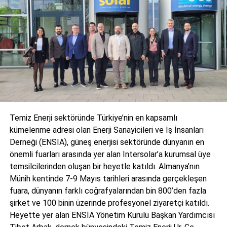
Yarının enerji sistemlerini bugünden konuşmak
DON'T MISS
GES’ten Atatürk ve Keban Barajı kadar enerji
SolarVizyon 2025 tasarlanırken temel yaklaşım; yalnızca
üretmek mümkün mü?
bugünü değil, yarının enerji sistemlerini konuşan, sadece
ürünlerin sergilendiği değil kalıcı iş birliklerinin kurulduğu,
yalnızca ziyaret edilen değil gerçek değer üreten bir
Editör
platform oluşturmaktı. Bu vizyon doğrultusunda etkinlik;
bilgi paylaşımı, teknoloji tanıtımı ve iş geliştirme süreçlerini
aynı çatı altında buluşturan bütüncül bir yapı sundu.
Türkiye endüstrisine, alana özel, spesifik yayınlar üreten
MONETA Tanıtım’ın sektörel dergilerinin editörlüğünü
Temiz Enerji sektöründe Türkiye’nin en kapsamlı
Açılışta enerji dönüşümüne dair çarpıcı mesajlar
yapmaktayım. Yeni nesil, dinamik yayıncılık anlayışıyla, dijital ve
kümelenme adresi olan Enerji Sanayicileri ve İş İnsanları
basılı mecralarda içerik geliştirmek için çalışmaktayız.
Derneği (ENSİA), güneş enerjisi sektöründe dünyanın en
SolarVizyon 2025’in açılış konuşmasını gerçekleştiren
önemli fuarları arasında yer alan Intersolar’a kurumsal üye
Ankara Sanayi Odası (ASO) Yönetim Kurulu Başkanı Seyit
temsilcilerinden oluşan bir heyetle katıldı. Almanya’nın
Ardıç, güneş enerjisinin iklim değişikliğiyle mücadele ve
Münih kentinde 7-9 Mayıs tarihleri arasında gerçekleşen
enerji arz güvenliğinin sağlanmasında stratejik bir rol
fuara, dünyanın farklı coğrafyalarından bin 800’den fazla
üstlendiğini vurguladı. Ardıç, yalnızca 2024 yılında dünya
şirket ve 100 binin üzerinde profesyonel ziyaretçi katıldı.
genelinde 451 gigavat yeni güneş enerjisi kapasitesinin
Heyette yer alan ENSİA Yönetim Kurulu Başkan Yardımcısı
devreye alındığını belirterek, bu büyümenin enerji