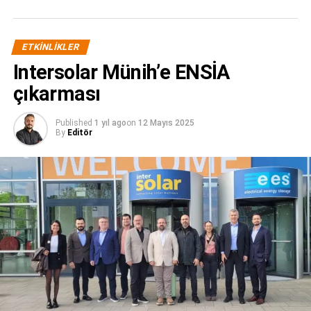
enerjisi ve ilgili tüm sektörler için stratejik bir buluşma
noktası olma hedefiyle hayata geçirildi.
ETKINLIKLER
Intersolar Münih’e ENSİA
çıkarması
Published
1 yıl ago
on
12 Mayıs 2025
By
Editör
Yarının enerji sistemlerini bugünden konuşmak
SolarVizyon 2025 tasarlanırken temel yaklaşım; yalnızca
bugünü değil, yarının enerji sistemlerini konuşan, sadece
ürünlerin sergilendiği değil kalıcı iş birliklerinin kurulduğu,
yalnızca ziyaret edilen değil gerçek değer üreten bir
platform oluşturmaktı. Bu vizyon doğrultusunda etkinlik;