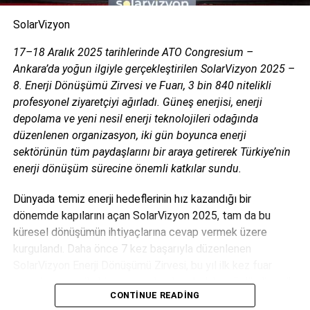
Türkiye endüstrisine, alana özel, spesifik yayınlar üreten
MONETA Tanıtım’ın sektörel dergilerinin editörlüğünü
SolarVizyon
yapmaktayım. Yeni nesil, dinamik yayıncılık anlayışıyla, dijital ve
17–18 Aralık 2025 tarihlerinde ATO Congresium –
basılı mecralarda içerik geliştirmek için çalışmaktayız.
Ankara’da yoğun ilgiyle gerçekleştirilen SolarVizyon 2025 –
8. Enerji Dönüşümü Zirvesi ve Fuarı, 3 bin 840 nitelikli
profesyonel ziyaretçiyi ağırladı. Güneş enerjisi, enerji
depolama ve yeni nesil enerji teknolojileri odağında
düzenlenen organizasyon, iki gün boyunca enerji
sektörünün tüm paydaşlarını bir araya getirerek Türkiye’nin
enerji dönüşüm sürecine önemli katkılar sundu.
Dünyada temiz enerji hedeflerinin hız kazandığı bir
dönemde kapılarını açan SolarVizyon 2025, tam da bu
küresel dönüşümün ihtiyaçlarına cevap vermek üzere
kurgulandı. Daha önce 7 kez başarıyla düzenlenen
SolarVizyon Enerji Dönüşümü Zirvesi, bu yıl ilk kez fuar
organizasyonu ile bir araya gelerek çok daha güçlü, dinamik
CONTINUE READING
ve kapsayıcı bir yapıya kavuştu. Organizasyon, güneş