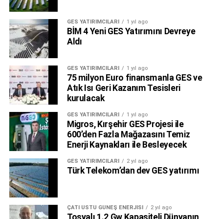
GES YATIRIMCILARI
1 yıl ago
BİM 4 Yeni GES Yatırımını Devreye
Aldı
GES YATIRIMCILARI
1 yıl ago
75 milyon Euro finansmanla GES ve
Atık Isı Geri Kazanım Tesisleri
kurulacak
GES YATIRIMCILARI
1 yıl ago
Migros, Kırşehir GES Projesi ile
600’den Fazla Mağazasını Temiz
Enerji Kaynakları ile Besleyecek
GES YATIRIMCILARI
2 yıl ago
Türk Telekom’dan dev GES yatırımı
ÇATI ÜSTÜ GÜNEŞ ENERJISI
2 yıl ago
Tosyalı 1.2 Gw Kapasiteli Dünyanın