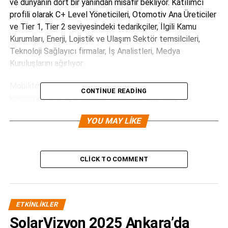
ve dünyanın dört bir yanından misafir bekliyor. Katılımcı
profili olarak C+ Level Yöneticileri, Otomotiv Ana Üreticiler
ve Tier 1, Tier 2 seviyesindeki tedarikçiler, İlgili Kamu
Kurumları, Enerji, Lojistik ve Ulaşım Sektör temsilcileri,
Teknoloji Sağlayıcı firmalar, İş Analistleri, Medya
Kuruluşlarını ağırlıyor.
Mobilite İnovasyon Zirvesi, alanında uzman
CONTINUE READING
konuşmacılarıyla
, Mobilite, Connectivity, V2X,
Otomasyon, Yapay Zeka ve Makine Öğrenimi, Robotik,
YOU MAY LIKE
Akıllı Üretim
gibi birçok konunun ele alınmasını hedefliyor.
Çeşitli ülkelerden katılımların olacağı etkinlikte, 250+ üst
düzey katılımcı, 15+ Sergi Alanı Sahibiyle birlikte nitelikli
CLICK TO COMMENT
networking ortamı oluşturulup katılımcılara keyifli ve
verimli bir zaman geçirme fırsatı sunuyor.
“Moneta Tanıtım” vasıtasıyla gelen katılımcılara tüm
ETKINLIKLER
katılım opsiyonlarında %25 indirim sağlanacaktır.
SolarVizyon 2025 Ankara’da