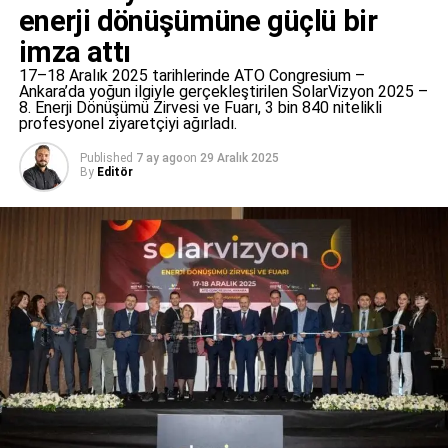
enerji dönüşümüne güçlü bir
Etkinlik hakkında daha fazla bilgi için
mobilityinnovationsummit.com
imza attı
adresini ziyaret edebilirsiniz.
17–18 Aralık 2025 tarihlerinde ATO Congresium –
Ankara’da yoğun ilgiyle gerçekleştirilen SolarVizyon 2025 –
8. Enerji Dönüşümü Zirvesi ve Fuarı, 3 bin 840 nitelikli
profesyonel ziyaretçiyi ağırladı.
RELATED TOPICS:
EFF ORGANIZASYONU
FEATURED
MOBILITE İNOVASYON ZIRVESI
Published
7 ay ago
on
29 Aralık 2025
By
Editör
OTOMOTIV EKOSISTEMI TÜRKIYE
UP NEXT
Solar+Storage NX Fuarı İstanbul’da! Türkiye’nin
Güneş Enerjisi Varlığına Çözüm Sunuyor ve İklim
Değişikliği ile Mücadeleye Katkı Sağlıyor!
DON'T MISS
Sıfır Enerji Bina Mümkün
Editör