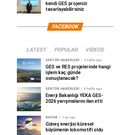
kendi GES projenizi
tasarlayabilirsiniz
FACEBOOK
LATEST
POPULAR
VIDEOS
SEKTÖR HABERLERI
2 hafta ago
GES ve RES projelerinde hangi
işlem kaç günde
sonuçlanacak?
SEKTÖR HABERLERI
4 hafta ago
Enerji Bakanlığı YEKA GES-
2026 yarışmalarını ilan etti
RAPOR
1 ay ago
Güneş enerjisi küresel
büyümenin lokomotifi oldu