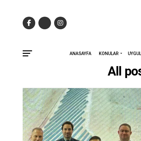
ANASAYFA
KONULAR
UYGU
All p