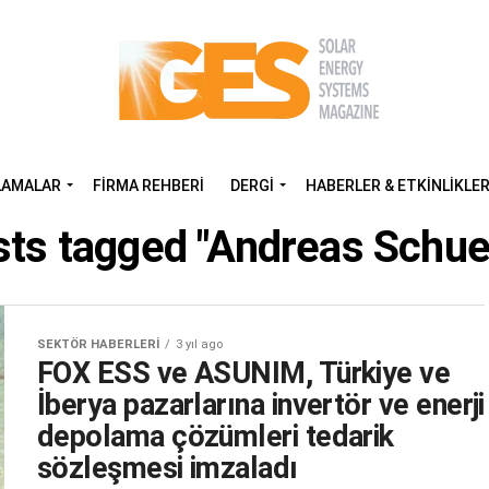
LAMALAR
FIRMA REHBERI
DERGI
HABERLER & ETKINLIKLE
osts tagged "Andreas Schue
SEKTÖR HABERLERI
3 yıl ago
FOX ESS ve ASUNIM, Türkiye ve
İberya pazarlarına invertör ve enerji
depolama çözümleri tedarik
sözleşmesi imzaladı