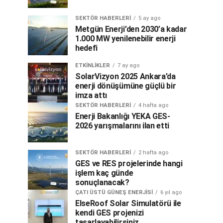
SEKTÖR HABERLERI
5 ay ago
Metgün Enerji’den 2030’a kadar
1.000 MW yenilenebilir enerji
hedefi
ETKINLIKLER
7 ay ago
SolarVizyon 2025 Ankara’da
enerji dönüşümüne güçlü bir
imza attı
SEKTÖR HABERLERI
4 hafta ago
Enerji Bakanlığı YEKA GES-
2026 yarışmalarını ilan etti
SEKTÖR HABERLERI
2 hafta ago
GES ve RES projelerinde hangi
işlem kaç günde
sonuçlanacak?
ÇATI ÜSTÜ GÜNEŞ ENERJISI
6 yıl ago
ElseRoof Solar Simulatörü ile
kendi GES projenizi
tasarlayabilirsiniz