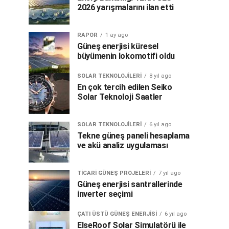
2026 yarışmalarını ilan etti
RAPOR
1 ay ago
Güneş enerjisi küresel
büyümenin lokomotifi oldu
SOLAR TEKNOLOJILERI
8 yıl ago
En çok tercih edilen Seiko
Solar Teknoloji Saatler
SOLAR TEKNOLOJILERI
6 yıl ago
Tekne güneş paneli hesaplama
ve akü analiz uygulaması
TICARI GÜNEŞ PROJELERI
7 yıl ago
Güneş enerjisi santrallerinde
inverter seçimi
ÇATI ÜSTÜ GÜNEŞ ENERJISI
6 yıl ago
ElseRoof Solar Simulatörü ile