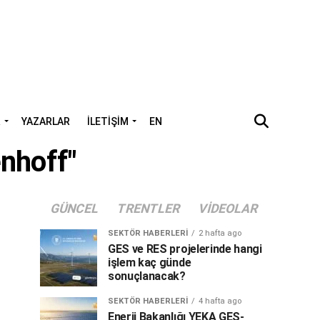
R
YAZARLAR
İLETIŞIM
EN
nhoff"
GÜNCEL
TRENTLER
VIDEOLAR
SEKTÖR HABERLERI
2 hafta ago
GES ve RES projelerinde hangi
işlem kaç günde
sonuçlanacak?
SEKTÖR HABERLERI
4 hafta ago
Enerji Bakanlığı YEKA GES-