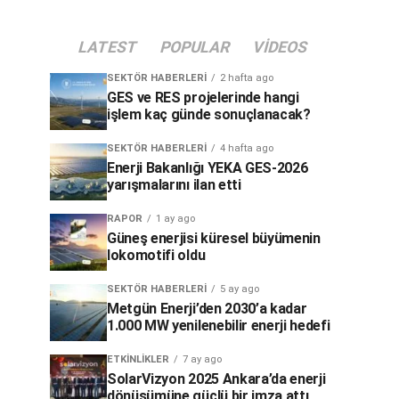
LATEST
POPULAR
VIDEOS
SEKTÖR HABERLERI
2 hafta ago
GES ve RES projelerinde hangi
işlem kaç günde sonuçlanacak?
SEKTÖR HABERLERI
4 hafta ago
Enerji Bakanlığı YEKA GES-2026
yarışmalarını ilan etti
RAPOR
1 ay ago
Güneş enerjisi küresel büyümenin
lokomotifi oldu
SEKTÖR HABERLERI
5 ay ago
Metgün Enerji’den 2030’a kadar
1.000 MW yenilenebilir enerji hedefi
ETKINLIKLER
7 ay ago
SolarVizyon 2025 Ankara’da enerji
dönüşümüne güçlü bir imza attı