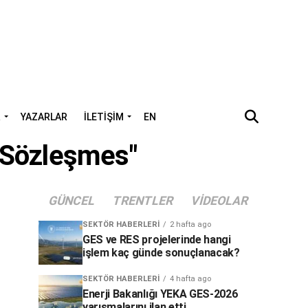
R
YAZARLAR
İLETIŞIM
EN
ı Sözleşmes"
GÜNCEL
TRENTLER
VIDEOLAR
SEKTÖR HABERLERI
2 hafta ago
GES ve RES projelerinde hangi
işlem kaç günde sonuçlanacak?
SEKTÖR HABERLERI
4 hafta ago
Enerji Bakanlığı YEKA GES-2026
yarışmalarını ilan etti