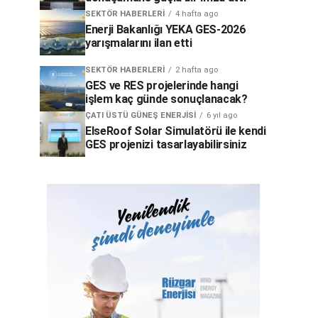
SEKTÖR HABERLERI
4 hafta ago
Enerji Bakanlığı YEKA GES-2026
yarışmalarını ilan etti
SEKTÖR HABERLERI
2 hafta ago
GES ve RES projelerinde hangi
işlem kaç günde sonuçlanacak?
ÇATI ÜSTÜ GÜNEŞ ENERJISI
6 yıl ago
ElseRoof Solar Simulatörü ile kendi
GES projenizi tasarlayabilirsiniz