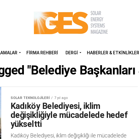
LAMALAR
FIRMA REHBERI
DERGI
HABERLER & ETKINLIKLE
agged "Belediye Başkanlar
SOLAR TEKNOLOJILERI
7 yıl ago
Kadıköy Belediyesi, iklim
değişikliğiyle mücadelede hedef
yükseltti
Kadıköy Belediyesi, iklim değişikliği ile mücadelede