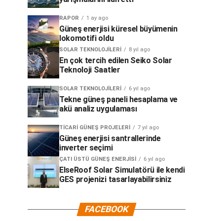
RAPOR
1 ay ago
Güneş enerjisi küresel büyümenin
lokomotifi oldu
SOLAR TEKNOLOJILERI
8 yıl ago
En çok tercih edilen Seiko Solar
Teknoloji Saatler
SOLAR TEKNOLOJILERI
6 yıl ago
Tekne güneş paneli hesaplama ve
akü analiz uygulaması
TICARI GÜNEŞ PROJELERI
7 yıl ago
Güneş enerjisi santrallerinde
inverter seçimi
ÇATI ÜSTÜ GÜNEŞ ENERJISI
6 yıl ago
ElseRoof Solar Simulatörü ile kendi
GES projenizi tasarlayabilirsiniz
FACEBOOK