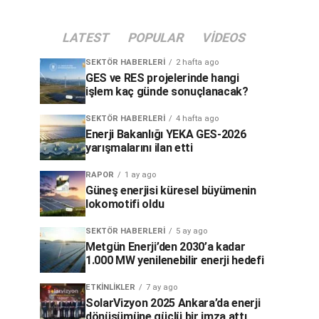
LATEST
POPULAR
VIDEOS
SEKTÖR HABERLERI
2 hafta ago
GES ve RES projelerinde hangi
işlem kaç günde sonuçlanacak?
SEKTÖR HABERLERI
4 hafta ago
Enerji Bakanlığı YEKA GES-2026
yarışmalarını ilan etti
RAPOR
1 ay ago
Güneş enerjisi küresel büyümenin
lokomotifi oldu
SEKTÖR HABERLERI
5 ay ago
Metgün Enerji’den 2030’a kadar
1.000 MW yenilenebilir enerji hedefi
ETKINLIKLER
7 ay ago
SolarVizyon 2025 Ankara’da enerji
dönüşümüne güçlü bir imza attı