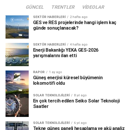
GÜNCEL
TRENTLER
VIDEOLAR
SEKTÖR HABERLERI
2 hafta ago
GES ve RES projelerinde hangi işlem kaç
günde sonuçlanacak?
SEKTÖR HABERLERI
4 hafta ago
Enerji Bakanlığı YEKA GES-2026
yarışmalarını ilan etti
RAPOR
1 ay ago
Güneş enerjisi küresel büyümenin
lokomotifi oldu
SOLAR TEKNOLOJILERI
8 yıl ago
En çok tercih edilen Seiko Solar Teknoloji
Saatler
SOLAR TEKNOLOJILERI
6 yıl ago
Tekne güneş paneli hesaplama ve akü analiz