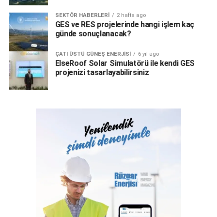
SEKTÖR HABERLERI
2 hafta ago
GES ve RES projelerinde hangi işlem kaç
günde sonuçlanacak?
ÇATI ÜSTÜ GÜNEŞ ENERJISI
6 yıl ago
ElseRoof Solar Simulatörü ile kendi GES
projenizi tasarlayabilirsiniz