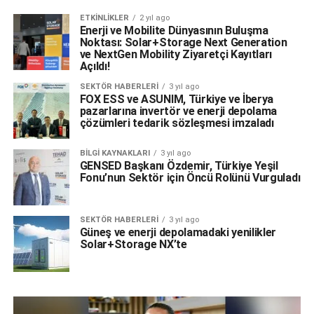
ETKINLIKLER
2 yıl ago
Enerji ve Mobilite Dünyasının Buluşma
Noktası: Solar+Storage Next Generation
ve NextGen Mobility Ziyaretçi Kayıtları
Açıldı!
SEKTÖR HABERLERI
3 yıl ago
FOX ESS ve ASUNIM, Türkiye ve İberya
pazarlarına invertör ve enerji depolama
çözümleri tedarik sözleşmesi imzaladı
BILGI KAYNAKLARI
3 yıl ago
GENSED Başkanı Özdemir, Türkiye Yeşil
Fonu’nun Sektör için Öncü Rolünü Vurguladı
SEKTÖR HABERLERI
3 yıl ago
Güneş ve enerji depolamadaki yenilikler
Solar+Storage NX’te