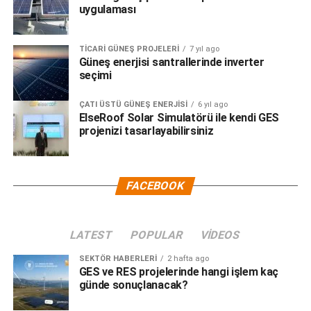
uygulaması
TICARI GÜNEŞ PROJELERI
7 yıl ago
Güneş enerjisi santrallerinde inverter
seçimi
ÇATI ÜSTÜ GÜNEŞ ENERJISI
6 yıl ago
ElseRoof Solar Simulatörü ile kendi GES
projenizi tasarlayabilirsiniz
FACEBOOK
LATEST
POPULAR
VIDEOS
SEKTÖR HABERLERI
2 hafta ago
GES ve RES projelerinde hangi işlem kaç
günde sonuçlanacak?