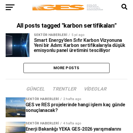
All posts tagged "karbon sertifikaları"
SEKTÖR HABERLERI
5 yıl ago
Smart Energy’den Sıfır Karbon Vizyonuna
Yeni bir Adım: Karbon sertifikalarıyla düşük
emisyonlu panel üretimini tescilliyor
MORE POSTS
GÜNCEL
TRENTLER
VIDEOLAR
SEKTÖR HABERLERI
2 hafta ago
GES ve RES projelerinde hangi işlem kaç günde
sonuçlanacak?
SEKTÖR HABERLERI
4 hafta ago
Enerji Bakanlığı YEKA GES-2026 yarışmalarını