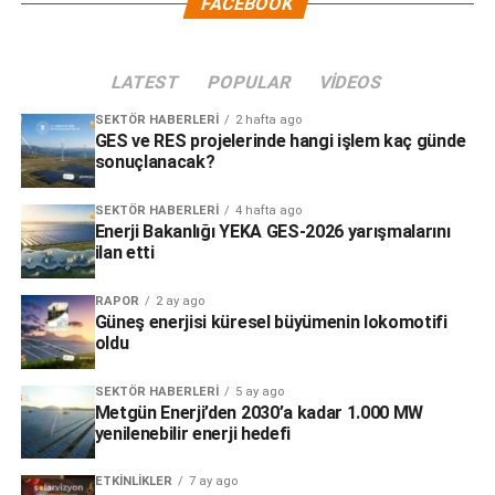
FACEBOOK
LATEST
POPULAR
VIDEOS
SEKTÖR HABERLERI
2 hafta ago
GES ve RES projelerinde hangi işlem kaç günde
sonuçlanacak?
SEKTÖR HABERLERI
4 hafta ago
Enerji Bakanlığı YEKA GES-2026 yarışmalarını
ilan etti
RAPOR
2 ay ago
Güneş enerjisi küresel büyümenin lokomotifi
oldu
SEKTÖR HABERLERI
5 ay ago
Metgün Enerji’den 2030’a kadar 1.000 MW
yenilenebilir enerji hedefi
ETKINLIKLER
7 ay ago