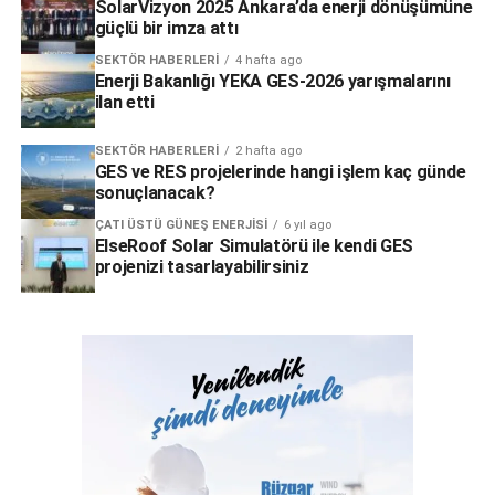
SolarVizyon 2025 Ankara’da enerji dönüşümüne
güçlü bir imza attı
SEKTÖR HABERLERI
4 hafta ago
Enerji Bakanlığı YEKA GES-2026 yarışmalarını
ilan etti
SEKTÖR HABERLERI
2 hafta ago
GES ve RES projelerinde hangi işlem kaç günde
sonuçlanacak?
ÇATI ÜSTÜ GÜNEŞ ENERJISI
6 yıl ago
ElseRoof Solar Simulatörü ile kendi GES
projenizi tasarlayabilirsiniz