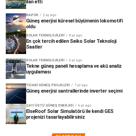
ilan etti
RAPOR
2 ay ago
Güneş enerjisi küresel büyümenin lokomotifi
oldu
SOLAR TEKNOLOJILERI
8 yıl ago
En çok tercih edilen Seiko Solar Teknoloji
Saatler
SOLAR TEKNOLOJILERI
6 yıl ago
Tekne güneş paneli hesaplama ve akü analiz
uygulaması
TICARI GÜNEŞ PROJELERI
7 yıl ago
Güneş enerjisi santrallerinde inverter seçimi
ÇATI ÜSTÜ GÜNEŞ ENERJISI
6 yıl ago
ElseRoof Solar Simulatörü ile kendi GES
projenizi tasarlayabilirsiniz