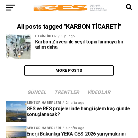
All posts tagged "KARBON TİCARETİ"
ETKINLIKLER
5 yıl ago
Karbon Zirvesi ile yeşil toparlanmaya bir
adım daha
MORE POSTS
GÜNCEL
TRENTLER
VIDEOLAR
SEKTÖR HABERLERI
2 hafta ago
GES ve RES projelerinde hangi işlem kaç günde
sonuçlanacak?
SEKTÖR HABERLERI
4 hafta ago
Enerji Bakanlığı YEKA GES-2026 yarışmalarını