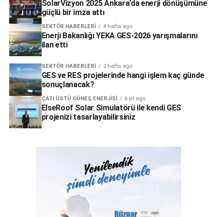
SolarVizyon 2025 Ankara’da enerji dönüşümüne
güçlü bir imza attı
SEKTÖR HABERLERI
4 hafta ago
Enerji Bakanlığı YEKA GES-2026 yarışmalarını
ilan etti
SEKTÖR HABERLERI
2 hafta ago
GES ve RES projelerinde hangi işlem kaç günde
sonuçlanacak?
ÇATI ÜSTÜ GÜNEŞ ENERJISI
6 yıl ago
ElseRoof Solar Simulatörü ile kendi GES
projenizi tasarlayabilirsiniz