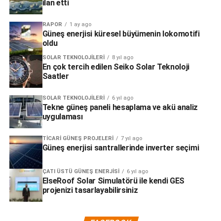
ilan etti
RAPOR
1 ay ago
Güneş enerjisi küresel büyümenin lokomotifi
oldu
SOLAR TEKNOLOJILERI
8 yıl ago
En çok tercih edilen Seiko Solar Teknoloji
Saatler
SOLAR TEKNOLOJILERI
6 yıl ago
Tekne güneş paneli hesaplama ve akü analiz
uygulaması
TICARI GÜNEŞ PROJELERI
7 yıl ago
Güneş enerjisi santrallerinde inverter seçimi
ÇATI ÜSTÜ GÜNEŞ ENERJISI
6 yıl ago
ElseRoof Solar Simulatörü ile kendi GES
projenizi tasarlayabilirsiniz