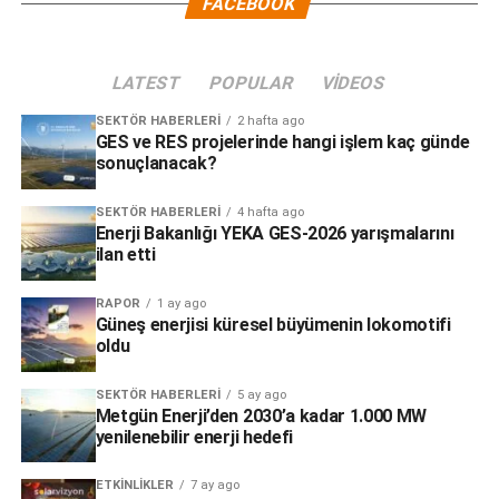
FACEBOOK
LATEST
POPULAR
VIDEOS
SEKTÖR HABERLERI
2 hafta ago
GES ve RES projelerinde hangi işlem kaç günde
sonuçlanacak?
SEKTÖR HABERLERI
4 hafta ago
Enerji Bakanlığı YEKA GES-2026 yarışmalarını
ilan etti
RAPOR
1 ay ago
Güneş enerjisi küresel büyümenin lokomotifi
oldu
SEKTÖR HABERLERI
5 ay ago
Metgün Enerji’den 2030’a kadar 1.000 MW
yenilenebilir enerji hedefi
ETKINLIKLER
7 ay ago