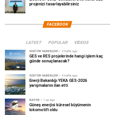
projenizi tasarlayabilirsiniz
FACEBOOK
LATEST
POPULAR
VIDEOS
SEKTÖR HABERLERI
2 hafta ago
GES ve RES projelerinde hangi işlem kaç
günde sonuçlanacak?
SEKTÖR HABERLERI
4 hafta ago
Enerji Bakanlığı YEKA GES-2026
yarışmalarını ilan etti
RAPOR
1 ay ago
Güneş enerjisi küresel büyümenin
lokomotifi oldu