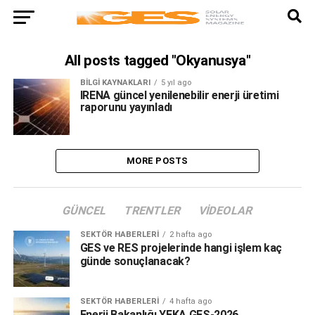
All posts tagged "Okyanusya"
BILGI KAYNAKLARI
5 yıl ago
IRENA güncel yenilenebilir enerji üretimi
raporunu yayınladı
MORE POSTS
GÜNCEL
TRENTLER
VIDEOLAR
SEKTÖR HABERLERI
2 hafta ago
GES ve RES projelerinde hangi işlem kaç
günde sonuçlanacak?
SEKTÖR HABERLERI
4 hafta ago
Enerji Bakanlığı YEKA GES-2026