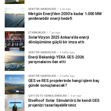
SEKTÖR HABERLERI
5 ay ago
Metgün Enerji’den 2030’a kadar 1.000 MW
yenilenebilir enerji hedefi
ETKINLIKLER
7 ay ago
SolarVizyon 2025 Ankara’da enerji
dönüşümüne güçlü bir imza attı
SEKTÖR HABERLERI
4 hafta ago
Enerji Bakanlığı YEKA GES-2026
yarışmalarını ilan etti
SEKTÖR HABERLERI
2 hafta ago
GES ve RES projelerinde hangi işlem kaç
günde sonuçlanacak?
ÇATI ÜSTÜ GÜNEŞ ENERJISI
6 yıl ago
ElseRoof Solar Simulatörü ile kendi GES
projenizi tasarlayabilirsiniz