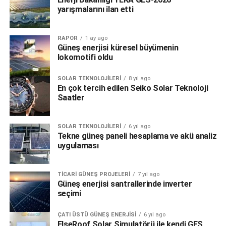
yarışmalarını ilan etti
RAPOR
1 ay ago
Güneş enerjisi küresel büyümenin
lokomotifi oldu
SOLAR TEKNOLOJILERI
8 yıl ago
En çok tercih edilen Seiko Solar Teknoloji
Saatler
SOLAR TEKNOLOJILERI
6 yıl ago
Tekne güneş paneli hesaplama ve akü analiz
uygulaması
TICARI GÜNEŞ PROJELERI
7 yıl ago
Güneş enerjisi santrallerinde inverter
seçimi
ÇATI ÜSTÜ GÜNEŞ ENERJISI
6 yıl ago
ElseRoof Solar Simulatörü ile kendi GES