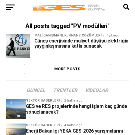
All posts tagged "PV modülleri"
MALI DANIŞMANLIK, FINANS ÇÖZÜMLERI
7 yıl ago
Güneş enerjisinde maliyet düşüşü elektriğin
yaygınlaşmasına katkı sunacak
MORE POSTS
GÜNCEL
TRENTLER
VIDEOLAR
SEKTÖR HABERLERI
2 hafta ago
GES ve RES projelerinde hangi işlem kaç günde
sonuçlanacak?
SEKTÖR HABERLERI
4 hafta ago
Enerji Bakanlığı YEKA GES-2026 yarışmalarını