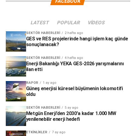
FACEBOOK
LATEST
POPULAR
VIDEOS
SEKTÖR HABERLERI
2 hafta ago
GES ve RES projelerinde hangi işlem kaç günde
sonuçlanacak?
SEKTÖR HABERLERI
4 hafta ago
Enerji Bakanlığı YEKA GES-2026 yarışmalarını
ilan etti
RAPOR
1 ay ago
Güneş enerjisi küresel büyümenin lokomotifi
oldu
SEKTÖR HABERLERI
5 ay ago
Metgün Enerji’den 2030’a kadar 1.000 MW
yenilenebilir enerji hedefi
ETKINLIKLER
7 ay ago