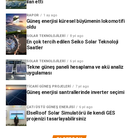
ilan etti
RAPOR
1 ay ago
Güneş enerjisi küresel büyümenin lokomotifi
oldu
SOLAR TEKNOLOJILERI
8 yıl ago
En çok tercih edilen Seiko Solar Teknoloji
Saatler
SOLAR TEKNOLOJILERI
6 yıl ago
Tekne güneş paneli hesaplama ve akü analiz
uygulaması
TICARI GÜNEŞ PROJELERI
7 yıl ago
Güneş enerjisi santrallerinde inverter seçimi
ÇATI ÜSTÜ GÜNEŞ ENERJISI
6 yıl ago
ElseRoof Solar Simulatörü ile kendi GES
projenizi tasarlayabilirsiniz