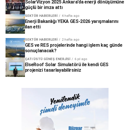
SolarVizyon 2025 Ankara’da enerji dönüşümüne
güçlü bir imza attı
SEKTÖR HABERLERI
4 hafta ago
Enerji Bakanlığı YEKA GES-2026 yarışmalarını
ilan etti
SEKTÖR HABERLERI
2 hafta ago
GES ve RES projelerinde hangi işlem kaç günde
sonuçlanacak?
ÇATI ÜSTÜ GÜNEŞ ENERJISI
6 yıl ago
ElseRoof Solar Simulatörü ile kendi GES
projenizi tasarlayabilirsiniz