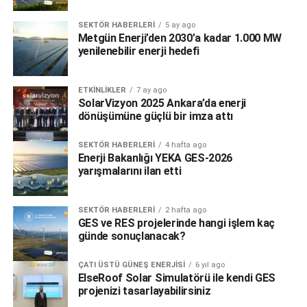
SEKTÖR HABERLERI
5 ay ago
Metgün Enerji’den 2030’a kadar 1.000 MW
yenilenebilir enerji hedefi
ETKINLIKLER
7 ay ago
SolarVizyon 2025 Ankara’da enerji
dönüşümüne güçlü bir imza attı
SEKTÖR HABERLERI
4 hafta ago
Enerji Bakanlığı YEKA GES-2026
yarışmalarını ilan etti
SEKTÖR HABERLERI
2 hafta ago
GES ve RES projelerinde hangi işlem kaç
günde sonuçlanacak?
ÇATI ÜSTÜ GÜNEŞ ENERJISI
6 yıl ago
ElseRoof Solar Simulatörü ile kendi GES
projenizi tasarlayabilirsiniz