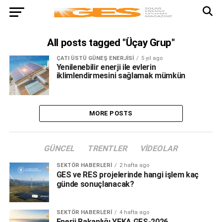
All posts tagged "Üçay Grup"
ÇATI ÜSTÜ GÜNEŞ ENERJISI
5 yıl ago
Yenilenebilir enerji ile evlerin
iklimlendirmesini sağlamak mümkün
MORE POSTS
GÜNCEL
TRENTLER
VIDEOLAR
SEKTÖR HABERLERI
2 hafta ago
GES ve RES projelerinde hangi işlem kaç
günde sonuçlanacak?
SEKTÖR HABERLERI
4 hafta ago
Enerji Bakanlığı YEKA GES-2026