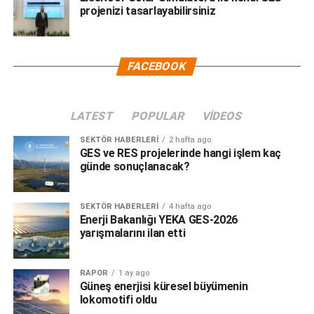
projenizi tasarlayabilirsiniz
FACEBOOK
LATEST
POPULAR
VIDEOS
SEKTÖR HABERLERI
2 hafta ago
GES ve RES projelerinde hangi işlem kaç
günde sonuçlanacak?
SEKTÖR HABERLERI
4 hafta ago
Enerji Bakanlığı YEKA GES-2026
yarışmalarını ilan etti
RAPOR
1 ay ago
Güneş enerjisi küresel büyümenin
lokomotifi oldu