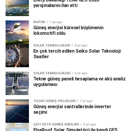
yarışmalarını ilan etti
RAPOR
1 ay ago
Güneş enerjisi küresel büyümenin
lokomotifi oldu
SOLAR TEKNOLOJILERI
8 yıl ago
En çok tercih edilen Seiko Solar Teknoloji
Saatler
SOLAR TEKNOLOJILERI
6 yıl ago
Tekne güneş paneli hesaplama ve akü analiz
uygulaması
TICARI GÜNEŞ PROJELERI
7 yıl ago
Güneş enerjisi santrallerinde inverter
seçimi
ÇATI ÜSTÜ GÜNEŞ ENERJISI
6 yıl ago
ElseRoof Solar Simulatörü ile kendi GES