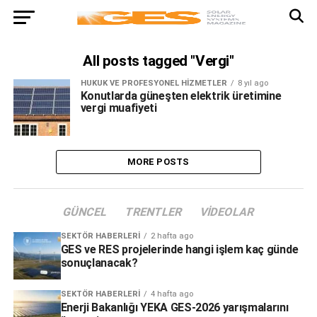
All posts tagged "Vergi"
HUKUK VE PROFESYONEL HIZMETLER
8 yıl ago
Konutlarda güneşten elektrik üretimine
vergi muafiyeti
MORE POSTS
GÜNCEL
TRENTLER
VIDEOLAR
SEKTÖR HABERLERI
2 hafta ago
GES ve RES projelerinde hangi işlem kaç günde
sonuçlanacak?
SEKTÖR HABERLERI
4 hafta ago
Enerji Bakanlığı YEKA GES-2026 yarışmalarını