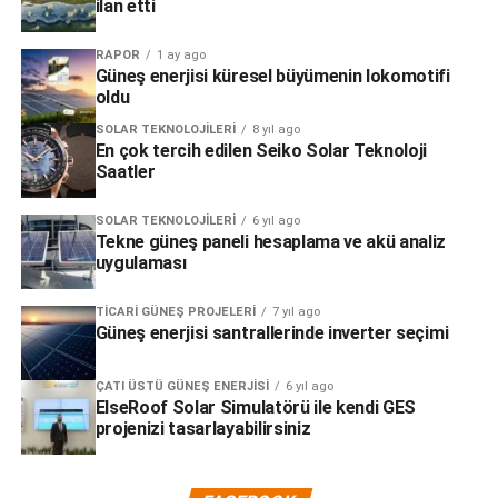
ilan etti
RAPOR
1 ay ago
Güneş enerjisi küresel büyümenin lokomotifi
oldu
SOLAR TEKNOLOJILERI
8 yıl ago
En çok tercih edilen Seiko Solar Teknoloji
Saatler
SOLAR TEKNOLOJILERI
6 yıl ago
Tekne güneş paneli hesaplama ve akü analiz
uygulaması
TICARI GÜNEŞ PROJELERI
7 yıl ago
Güneş enerjisi santrallerinde inverter seçimi
ÇATI ÜSTÜ GÜNEŞ ENERJISI
6 yıl ago
ElseRoof Solar Simulatörü ile kendi GES
projenizi tasarlayabilirsiniz