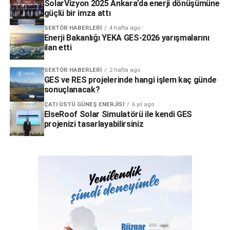
SolarVizyon 2025 Ankara’da enerji dönüşümüne
güçlü bir imza attı
SEKTÖR HABERLERI
4 hafta ago
Enerji Bakanlığı YEKA GES-2026 yarışmalarını
ilan etti
SEKTÖR HABERLERI
2 hafta ago
GES ve RES projelerinde hangi işlem kaç günde
sonuçlanacak?
ÇATI ÜSTÜ GÜNEŞ ENERJISI
6 yıl ago
ElseRoof Solar Simulatörü ile kendi GES
projenizi tasarlayabilirsiniz