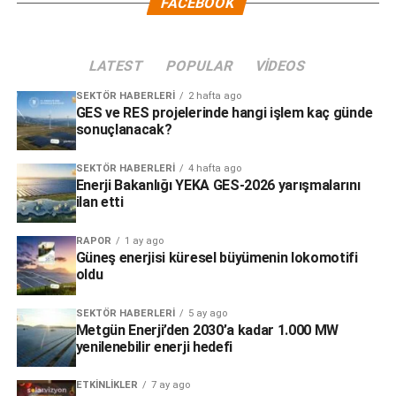
FACEBOOK
LATEST
POPULAR
VIDEOS
SEKTÖR HABERLERI
2 hafta ago
GES ve RES projelerinde hangi işlem kaç günde
sonuçlanacak?
SEKTÖR HABERLERI
4 hafta ago
Enerji Bakanlığı YEKA GES-2026 yarışmalarını
ilan etti
RAPOR
1 ay ago
Güneş enerjisi küresel büyümenin lokomotifi
oldu
SEKTÖR HABERLERI
5 ay ago
Metgün Enerji’den 2030’a kadar 1.000 MW
yenilenebilir enerji hedefi
ETKINLIKLER
7 ay ago