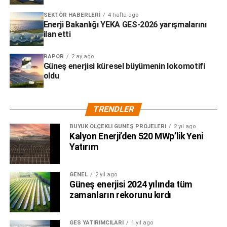
SEKTÖR HABERLERI
4 hafta ago
Enerji Bakanlığı YEKA GES-2026 yarışmalarını
ilan etti
RAPOR
2 ay ago
Güneş enerjisi küresel büyümenin lokomotifi
oldu
TRENDLER
BÜYÜK ÖLÇEKLI GÜNEŞ PROJELERI
2 yıl ago
Kalyon Enerji’den 520 MWp’lik Yeni
Yatırım
GENEL
2 yıl ago
Güneş enerjisi 2024 yılında tüm
zamanların rekorunu kırdı
GES YATIRIMCILARI
1 yıl ago