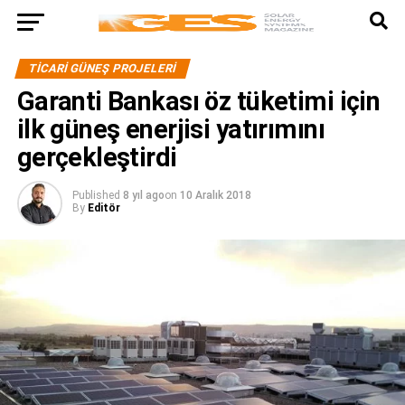
TICARI GÜNEŞ PROJELERI
Garanti Bankası öz tüketimi için
ilk güneş enerjisi yatırımını
gerçekleştirdi
Published
8 yıl ago
on
10 Aralık 2018
By
Editör