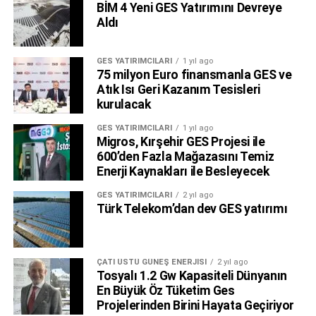
BİM 4 Yeni GES Yatırımını Devreye
Aldı
GES YATIRIMCILARI
1 yıl ago
75 milyon Euro finansmanla GES ve
Atık Isı Geri Kazanım Tesisleri
kurulacak
GES YATIRIMCILARI
1 yıl ago
Migros, Kırşehir GES Projesi ile
600’den Fazla Mağazasını Temiz
Enerji Kaynakları ile Besleyecek
GES YATIRIMCILARI
2 yıl ago
Türk Telekom’dan dev GES yatırımı
ÇATI ÜSTÜ GÜNEŞ ENERJISI
2 yıl ago
Tosyalı 1.2 Gw Kapasiteli Dünyanın
En Büyük Öz Tüketim Ges
Projelerinden Birini Hayata Geçiriyor