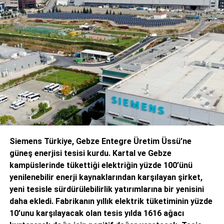
santralini kuruyor
Editör
Türkiye endüstrisine, alana özel, spesifik yayınlar üreten
MONETA Tanıtım’ın sektörel dergilerinin editörlüğünü
yapmaktayım. Yeni nesil, dinamik yayıncılık anlayışıyla, dijital ve
basılı mecralarda içerik geliştirmek için çalışmaktayız.
Kalyon Enerji Yönetim Kurulu Üyesi ve CEO’su Dr. Murtaza
Ata
Siemens Türkiye, Gebze Entegre Üretim Üssü’ne
Kalyon Enerji Yönetim Kurulu Üyesi ve CEO’su Dr.
güneş enerjisi tesisi kurdu. Kartal ve Gebze
Murtaza Ata
yeni ihale ile ilgili olarak şöyle
kampüslerinde tükettiği elektriğin yüzde 100’ünü
konuştu:
“Enerji Bakanlığımız tarafından ülkemizin muhtelif
yenilenebilir enerji kaynaklarından karşılayan şirket,
bölgelerinde yapılan YEKA GES 2024 yarışma sonuçlarının
yeni tesisle sürdürülebilirlik yatırımlarına bir yenisini
ülkemize ve tüm sektörümüze hayırlı uğurlu olmasını
daha ekledi. Fabrikanın yıllık elektrik tüketiminin yüzde
diliyorum. Ülkemizin enerjide dışa bağımlılığını azaltma,
10’unu karşılayacak olan tesis yılda 1616 ağacı
sürdürülebilirlik ve iklim politikalarında hedeflerine