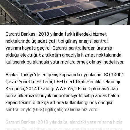
Garanti Bankası, 2018 yılında farklı illerdeki hizmet
noktalarında üç adet çatı tipi güneş enerjisi santrali
yatırımı hayata geçirdi. Garanti, santrallerden üretmiş
olduğu elektriği, öz tüketim amacıyla hizmet noktalarında
kullanarak bu alandaki yatırımcılara örnek olmayı hedefliyor.
Banka, Türkiye’de en geniş kapsamda uygulanan ISO 14001
Çevre Yönetim Sistemi, LEED sertifikalı Pendik Teknoloji
Kampüsü, 2014’te aldığı WWF Yeşil Bina Diploması’ndan
sonra ülkemizde büyük bir potansiyele sahip ancak halen
kapasitesinin oldukça altında kullanılan güneş enerjisi
santralleriyle (GES) ilgili çalışmalarına hız verdi.
Garanti Bankası 2018 yılında bu alandaki yatırımlarına hızla
başladı. Bu yıl itibariyle üç güneş enerjisi santrali yatırımını