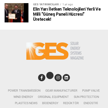
GES YATIRIMCILARI
1 yıl ago
Elin Yarı İletken Teknolojileri Yerli Ve
Milli “Güneş Paneli Hücresi”
Üretecek!
POWER TRANSMISSION
GEAR MANUFACTURER
PUMP VALVE
WIND ENERGY
ORIGINAL EQUIPMENT
SUN PROTECTION
PLASTICS NEWS
BIOENERGY
REDÜKTÖR
ENDÜSTRI