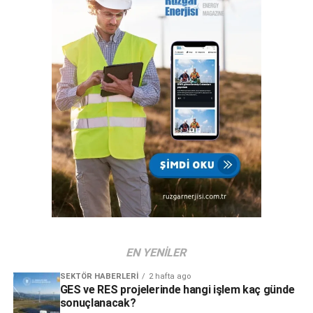
dekarbonizasyon bu stratejinin en önemli bileşenleri
arasında yer alıyor. Gebze’deki yeni güneş enerjisi tesisimiz
bu vizyonun en güncel ve somut örneği. 2023 karbon nötr
Sadece güneşten değil yerden yansıyan ışınım da
olma hedefi kapsamında son beş yılda attığımız adımlarla
üretime kazandırılıyor
yüzde 20 enerji tasarrufu elde ettik. Kartal ve Gebze
kampüslerimizde ihtiyaç duyduğumuz enerjinin yüzde
ÇEMAŞ Döküm Sanayi Güneş Enerji Santrali’nde, HT
100’ünü yenilenebilir enerji kaynaklarından sağlıyoruz.
markalı 400W Bifacial güneş panelleri kullanıldığını aktaran
Gezegenimizin geleceğine destek olan çözümler
Emre Kulaç,
“Çift taraflı üretim yapabilen bifacial güneş
geliştirmeye ve sürdürülebilirlik odağındaki yatırımlarımıza
panellerimiz sayesinde ön yüzeydeki üretime ek olarak,
devam edeceğiz” dedi.
zeminden yansıyan ışınımlar ile arka yüzeyden de üretim
yaparak güneş enerjisi santralinin verimliliğine katkıda
bulunuyoruz. Yüksek çıkış gücü sağlayan güneş
panellerimizle en etkili enerji üretimini sağlıyor ve
maksimum performansı gözetiyoruz” dedi.
EN YENILER
SEKTÖR HABERLERI
2 hafta ago
GES ve RES projelerinde hangi işlem kaç günde
sonuçlanacak?