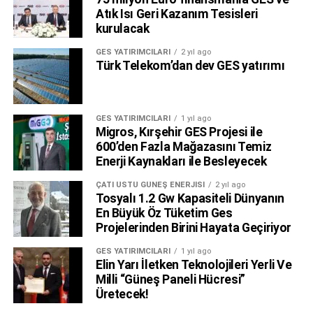
Atık Isı Geri Kazanım Tesisleri
kurulacak
GES YATIRIMCILARI
2 yıl ago
Türk Telekom’dan dev GES yatırımı
GES YATIRIMCILARI
1 yıl ago
Migros, Kırşehir GES Projesi ile
600’den Fazla Mağazasını Temiz
Enerji Kaynakları ile Besleyecek
ÇATI ÜSTÜ GÜNEŞ ENERJISI
2 yıl ago
Tosyalı 1.2 Gw Kapasiteli Dünyanın
En Büyük Öz Tüketim Ges
Projelerinden Birini Hayata Geçiriyor
GES YATIRIMCILARI
1 yıl ago
Elin Yarı İletken Teknolojileri Yerli Ve
Milli “Güneş Paneli Hücresi”
Üretecek!