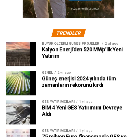
TRENDLER
BÜYÜK ÖLÇEKLI GÜNEŞ PROJELERI
2 yıl ago
Kalyon Enerji’den 520 MWp’lik Yeni
Yatırım
GENEL
2 yıl ago
Güneş enerjisi 2024 yılında tüm
zamanların rekorunu kırdı
GES YATIRIMCILARI
1 yıl ago
BİM 4 Yeni GES Yatırımını Devreye
Aldı
GES YATIRIMCILARI
1 yıl ago
75 milyon Euro finansmanla GES ve