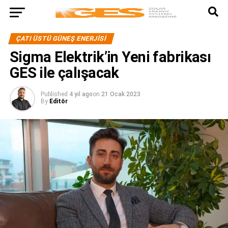
ÇATI ÜSTÜ GÜNEŞ ENERJISI
Sigma Elektrik’in Yeni fabrikası
GES ile çalışacak
Published
4 yıl ago
on
21 Ocak 2023
By
Editör