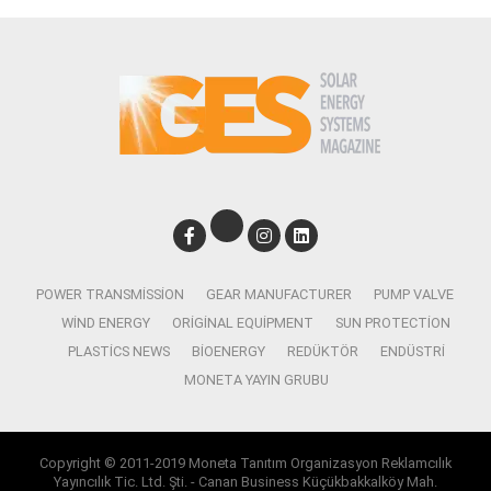
POWER TRANSMISSION
GEAR MANUFACTURER
PUMP VALVE
WIND ENERGY
ORIGINAL EQUIPMENT
SUN PROTECTION
PLASTICS NEWS
BIOENERGY
REDÜKTÖR
ENDÜSTRI
MONETA YAYIN GRUBU
Copyright © 2011-2019 Moneta Tanıtım Organizasyon Reklamcılık
Yayıncılık Tic. Ltd. Şti. - Canan Business Küçükbakkalköy Mah.