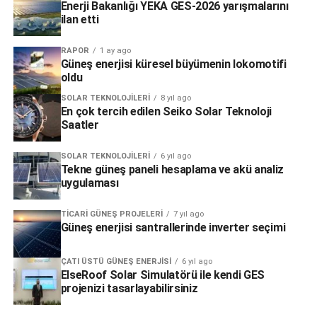
Enerji Bakanlığı YEKA GES-2026 yarışmalarını
ilan etti
RAPOR
1 ay ago
Güneş enerjisi küresel büyümenin lokomotifi
oldu
SOLAR TEKNOLOJILERI
8 yıl ago
En çok tercih edilen Seiko Solar Teknoloji
Saatler
SOLAR TEKNOLOJILERI
6 yıl ago
Tekne güneş paneli hesaplama ve akü analiz
uygulaması
TICARI GÜNEŞ PROJELERI
7 yıl ago
Güneş enerjisi santrallerinde inverter seçimi
ÇATI ÜSTÜ GÜNEŞ ENERJISI
6 yıl ago
ElseRoof Solar Simulatörü ile kendi GES
projenizi tasarlayabilirsiniz