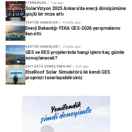
ETKINLIKLER
7 ay ago
SolarVizyon 2025 Ankara’da enerji dönüşümüne
güçlü bir imza attı
SEKTÖR HABERLERI
4 hafta ago
Enerji Bakanlığı YEKA GES-2026 yarışmalarını
ilan etti
SEKTÖR HABERLERI
2 hafta ago
GES ve RES projelerinde hangi işlem kaç günde
sonuçlanacak?
ÇATI ÜSTÜ GÜNEŞ ENERJISI
6 yıl ago
ElseRoof Solar Simulatörü ile kendi GES
projenizi tasarlayabilirsiniz