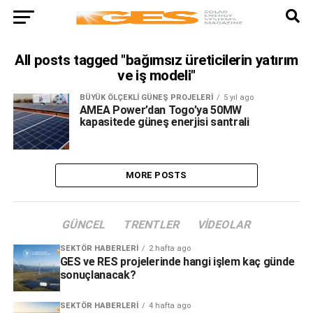
All posts tagged "bağımsız üreticilerin yatırım
ve iş modeli"
BÜYÜK ÖLÇEKLI GÜNEŞ PROJELERI
5 yıl ago
AMEA Power’dan Togo’ya 50MW
kapasitede güneş enerjisi santrali
MORE POSTS
GÜNCEL
TRENTLER
VIDEOLAR
SEKTÖR HABERLERI
2 hafta ago
GES ve RES projelerinde hangi işlem kaç günde
sonuçlanacak?
SEKTÖR HABERLERI
4 hafta ago