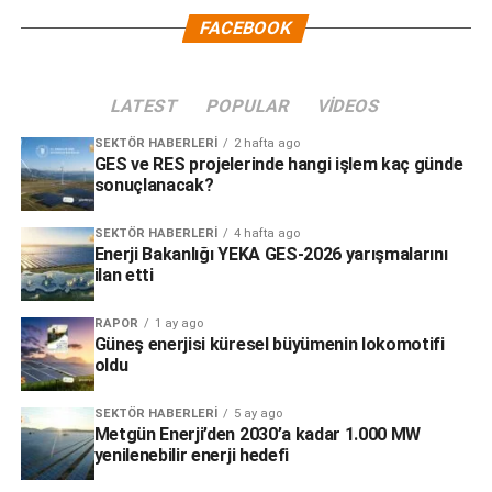
FACEBOOK
LATEST
POPULAR
VIDEOS
SEKTÖR HABERLERI
2 hafta ago
GES ve RES projelerinde hangi işlem kaç günde
sonuçlanacak?
SEKTÖR HABERLERI
4 hafta ago
Enerji Bakanlığı YEKA GES-2026 yarışmalarını
ilan etti
RAPOR
1 ay ago
Güneş enerjisi küresel büyümenin lokomotifi
oldu
SEKTÖR HABERLERI
5 ay ago
Metgün Enerji’den 2030’a kadar 1.000 MW
yenilenebilir enerji hedefi