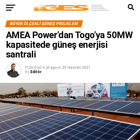
BÜYÜK ÖLÇEKLI GÜNEŞ PROJELERI
AMEA Power’dan Togo’ya 50MW
kapasitede güneş enerjisi
santrali
Published
5 yıl ago
on
25 Haziran 2021
By
Editör