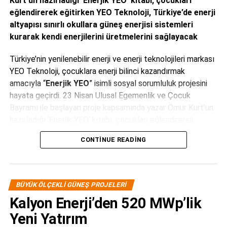
Kurt’un hazırladığı ‘Enerjik YEO’ kitabı, çocukları
eğlendirerek eğitirken YEO Teknoloji, Türkiye’de enerji
altyapısı sınırlı okullara güneş enerjisi sistemleri
kurarak kendi enerjilerini üretmelerini sağlayacak
Türkiye’nin yenilenebilir enerji ve enerji teknolojileri markası
YEO Teknoloji, çocuklara enerji bilinci kazandırmak
amacıyla “
Enerjik YEO
” isimli sosyal sorumluluk projesini
hayata geçirdi. 23 Nisan Ulusal Egemenlik ve Çocuk
Bayramı ile başlayan proje kapsamında yazar Ömür Kurt’un
hazırladığı ‘Enerjik YEO’ kitabı, çocukları eğlendirerek
eğitirken, YEO Teknoloji, Türkiye’de enerji altyapısı sınırlı
CONTINUE READING
okullara güneş enerjisi sistemleri kurarak kendi enerjilerini
üretmelerini sağlayacak.
BÜYÜK ÖLÇEKLI GÜNEŞ PROJELERI
Kalyon Enerji’den 520 MWp’lik
Yeni Yatırım