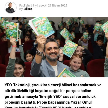
Published
1 yıl ago
on
29 Nisan 2025
By
Editör
YEO Teknoloji, çocuklara enerji bilinci kazandırmak ve
sürdürülebilirliği hayatın doğal bir parçası haline
getirmek amacıyla ‘Enerjik YEO’ sosyal sorumluluk
projesini başlattı. Proje kapsamında Yazar Ömür