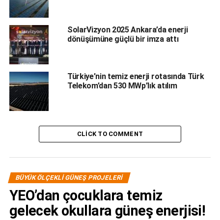
UP NEXT
Elazığ’ın en büyük öztüketim güneş enerji santrali
SolarVizyon 2025 Ankara’da enerji
Baskil’e kuruluyor
dönüşümüne güçlü bir imza attı
DON'T MISS
Kırşehir Belediyesi’nden GES atılımı
Türkiye’nin temiz enerji rotasında Türk
Telekom’dan 530 MWp’lık atılım
Editör
Türkiye endüstrisine, alana özel, spesifik yayınlar üreten
CLICK TO COMMENT
MONETA Tanıtım’ın sektörel dergilerinin editörlüğünü
yapmaktayım. Yeni nesil, dinamik yayıncılık anlayışıyla, dijital ve
basılı mecralarda içerik geliştirmek için çalışmaktayız.
BÜYÜK ÖLÇEKLI GÜNEŞ PROJELERI
YEO’dan çocuklara temiz
gelecek okullara güneş enerjisi!