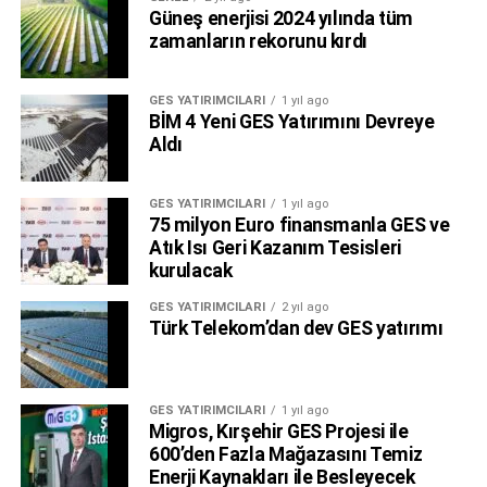
desantralizasyon ve dijitalizasyon odaklı çalışmalarımızla
Güneş enerjisi 2024 yılında tüm
zamanların rekorunu kırdı
daha yaşanabilir bir dünya için ‘Bizce mümkün’ sloganıyla
çalışmaya devam edeceğiz.”
GES YATIRIMCILARI
1 yıl ago
Yap-İşlet-Devret modeli uygulanacak
BİM 4 Yeni GES Yatırımını Devreye
Aldı
Yeni sözleşme kapsamında YEO Teknoloji, Vodafone’un
elektrik tüketimini karşılamak üzere proje geliştirme,
GES YATIRIMCILARI
1 yıl ago
anahtar teslimi kurulum, işletme ve finansman gibi süreçleri
75 milyon Euro finansmanla GES ve
üstlenecek. Buna göre, YEO Teknoloji’nin, sorumlulukları
Atık Isı Geri Kazanım Tesisleri
arasında tesislerin inşa edileceği arazilerin bulunması,
kurulacak
kullanım haklarının alınması, çağrı mektuplarının alınması,
GES YATIRIMCILARI
2 yıl ago
ÇED raporlarının hazırlanması, imar süreçlerinin takibi, yapı
Türk Telekom’dan dev GES yatırımı
ruhsatlarının alınması, izin ve ruhsatlarının alınması, güneş
santralinin inşası, yüksek gerilim trafo merkezi ve enerji
iletim hatlarının yapımı işleri, finansmanının sağlanması ve
GES YATIRIMCILARI
1 yıl ago
tesislerin işletmesi bulunacak.
Migros, Kırşehir GES Projesi ile
600’den Fazla Mağazasını Temiz
Sektörde öncü çözümlere imza atıyor
Enerji Kaynakları ile Besleyecek