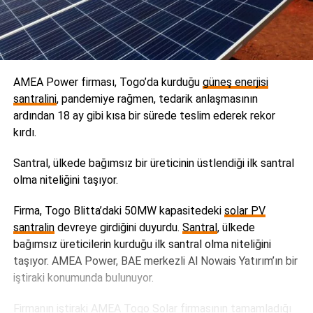
AMEA Power firması, Togo’da kurduğu
güneş enerjisi
santralini
, pandemiye rağmen, tedarik anlaşmasının
ardından 18 ay gibi kısa bir sürede teslim ederek rekor
kırdı.
Santral, ülkede bağımsız bir üreticinin üstlendiği ilk santral
olma niteliğini taşıyor.
Firma, Togo Blitta’daki 50MW kapasitedeki
solar PV
santralin
devreye girdiğini duyurdu.
Santral
, ülkede
bağımsız üreticilerin kurduğu ilk santral olma niteliğini
taşıyor. AMEA Power, BAE merkezli Al Nowais Yatırım’ın bir
iştiraki konumunda bulunuyor.
Firmanın iştiraki AMEA Togo Solar firmasının tamamladığı