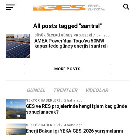
All posts tagged "santral"
BÜYÜK ÖLÇEKLI GÜNEŞ PROJELERI
5 yıl ago
AMEA Power’dan Togo’ya 50MW
kapasitede güneş enerjisi santrali
MORE POSTS
GÜNCEL
TRENTLER
VIDEOLAR
SEKTÖR HABERLERI
2 hafta ago
GES ve RES projelerinde hangi işlem kaç günde
sonuçlanacak?
SEKTÖR HABERLERI
4 hafta ago
Enerji Bakanlığı YEKA GES-2026 yarışmalarını