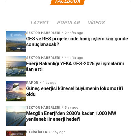
FACEBOOK
LATEST
POPULAR
VIDEOS
SEKTÖR HABERLERI
2 hafta ago
GES ve RES projelerinde hangi işlem kaç günde
sonuçlanacak?
SEKTÖR HABERLERI
4 hafta ago
Enerji Bakanlığı YEKA GES-2026 yarışmalarını
ilan etti
RAPOR
1 ay ago
Güneş enerjisi küresel büyümenin lokomotifi
oldu
SEKTÖR HABERLERI
5 ay ago
Metgün Enerji’den 2030’a kadar 1.000 MW
yenilenebilir enerji hedefi
ETKINLIKLER
7 ay ago