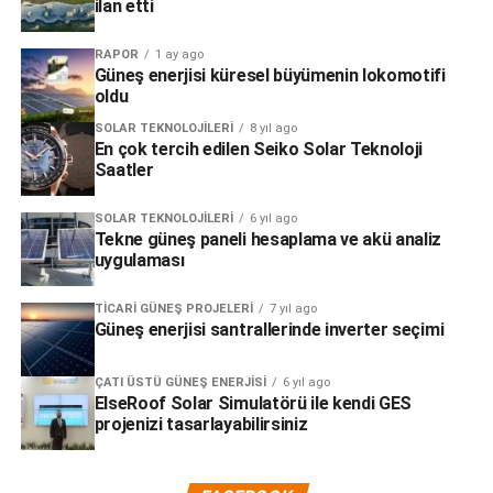
ilan etti
RAPOR
1 ay ago
Güneş enerjisi küresel büyümenin lokomotifi
oldu
SOLAR TEKNOLOJILERI
8 yıl ago
En çok tercih edilen Seiko Solar Teknoloji
Saatler
SOLAR TEKNOLOJILERI
6 yıl ago
Tekne güneş paneli hesaplama ve akü analiz
uygulaması
TICARI GÜNEŞ PROJELERI
7 yıl ago
Güneş enerjisi santrallerinde inverter seçimi
ÇATI ÜSTÜ GÜNEŞ ENERJISI
6 yıl ago
ElseRoof Solar Simulatörü ile kendi GES
projenizi tasarlayabilirsiniz