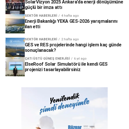
SolarVizyon 2025 Ankara’da enerji dönüşümüne
güçlü bir imza attı
SEKTÖR HABERLERI
4 hafta ago
Enerji Bakanlığı YEKA GES-2026 yarışmalarını
ilan etti
SEKTÖR HABERLERI
2 hafta ago
GES ve RES projelerinde hangi işlem kaç günde
sonuçlanacak?
ÇATI ÜSTÜ GÜNEŞ ENERJISI
6 yıl ago
ElseRoof Solar Simulatörü ile kendi GES
projenizi tasarlayabilirsiniz