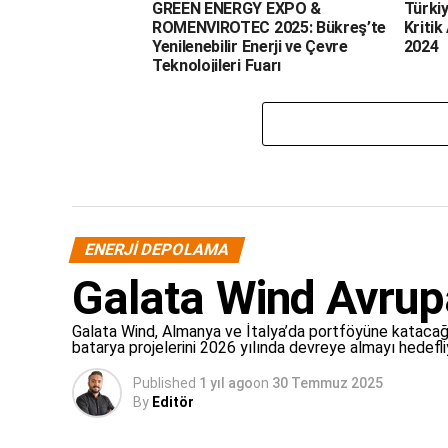
GREEN ENERGY EXPO &
Türki
ROMENVIROTEC 2025: Bükreş’te
Kriti
Yenilenebilir Enerji ve Çevre
2024
Teknolojileri Fuarı
ENERJI DEPOLAMA
Galata Wind Avrup
Galata Wind, Almanya ve İtalya’da portföyüne katacağı
batarya projelerini 2026 yılında devreye almayı hedefli
Published
1 yıl ago
on
30 Temmuz 2025
By
Editör