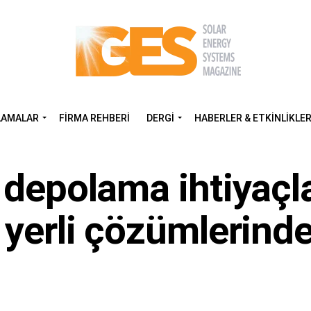
LAMALAR
FIRMA REHBERI
DERGI
HABERLER & ETKINLIKLE
 depolama ihtiyaçla
 yerli çözümlerind