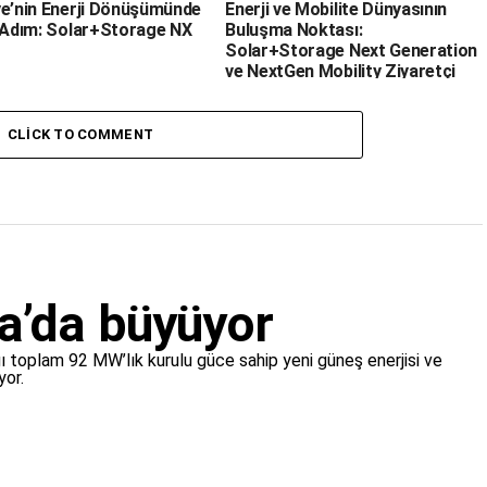
ye’nin Enerji Dönüşümünde
Enerji ve Mobilite Dünyasının
k Adım: Solar+Storage NX
Buluşma Noktası:
Solar+Storage Next Generation
ve NextGen Mobility Ziyaretçi
Kayıtları Açıldı!
CLICK TO COMMENT
a’da büyüyor
 toplam 92 MW’lık kurulu güce sahip yeni güneş enerjisi ve
yor.