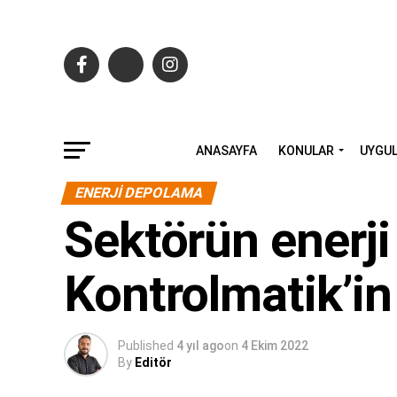
ANASAYFA
KONULAR
UYGU
ENERJI DEPOLAMA
Sektörün enerji
Kontrolmatik’in
Published
4 yıl ago
on
4 Ekim 2022
By
Editör