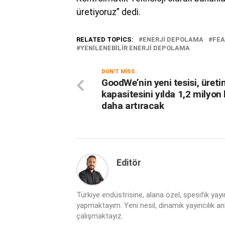
üretiyoruz” dedi.
RELATED TOPICS:
ENERJI DEPOLAMA
FE
YENILENEBILIR ENERJI DEPOLAMA
DON'T MISS
GoodWe’nin yeni tesisi, üret
kapasitesini yılda 1,2 milyon 
daha artıracak
Editör
Türkiye endüstrisine, alana özel, spesifik yay
yapmaktayım. Yeni nesil, dinamik yayıncılık anla
çalışmaktayız.