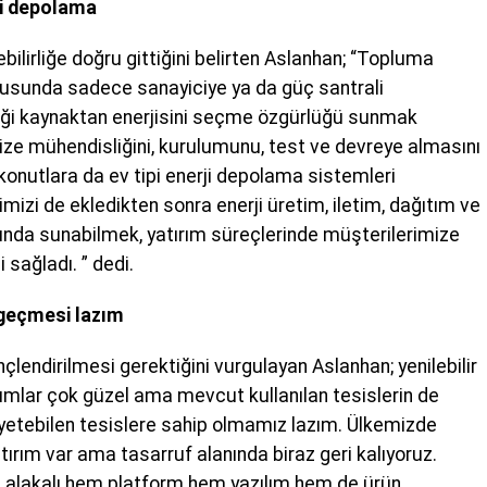
rji depolama
lirliğe doğru gittiğini belirten Aslanhan; “Topluma
ltusunda sadece sanayiciye ya da güç santrali
diği kaynaktan enerjisini seçme özgürlüğü sunmak
ize mühendisliğini, kurulumunu, test ve devreye almasını
 konutlara da ev tipi enerji depolama sistemleri
izi de ekledikten sonra enerji üretim, iletim, dağıtım ve
ında sunabilmek, yatırım süreçlerinde müşterilerimize
 sağladı. ” dedi.
 geçmesi lazım
nçlendirilmesi gerektiğini vurgulayan Aslanhan; yenilebilir
tırımlar çok güzel ama mevcut kullanılan tesislerin de
ne yetebilen tesislere sahip olmamız lazım. Ülkemizde
yatırım var ama tasarruf alanında biraz geri kalıyoruz.
a alakalı hem platform hem yazılım hem de ürün