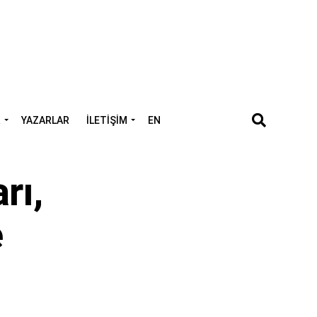
R
YAZARLAR
İLETIŞIM
EN
rı,
e