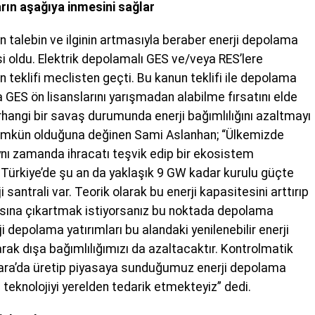
arın aşağıya inmesini sağlar
an talebin ve ilginin artmasıyla beraber enerji depolama
i oldu. Elektrik depolamalı GES ve/veya RES’lere
 teklifi meclisten geçti. Bu kanun teklifi ile depolama
 GES ön lisanslarını yarışmadan alabilme fırsatını elde
hangi bir savaş durumunda enerji bağımlılığını azaltmayı
 mümkün olduğuna değinen Sami Aslanhan; “Ülkemizde
 aynı zamanda ihracatı teşvik edip bir ekosistem
 Türkiye’de şu an da yaklaşık 9 GW kadar kurulu güçte
santrali var. Teorik olarak bu enerji kapasitesini arttırıp
asına çıkartmak istiyorsanız bu noktada depolama
i depolama yatırımları bu alandaki yenilenebilir enerji
arak dışa bağımlılığımızı da azaltacaktır. Kontrolmatik
nkara’da üretip piyasaya sunduğumuz enerji depolama
 teknolojiyi yerelden tedarik etmekteyiz” dedi.