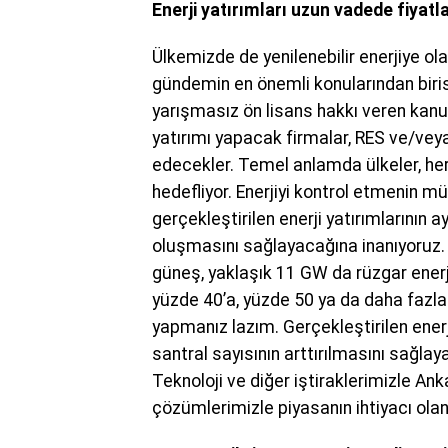
Enerji yatırımları uzun vadede fiyatl
Ülkemizde de yenilenebilir enerjiye ol
gündemin en önemli konularından biris
yarışmasız ön lisans hakkı veren kanun
yatırımı yapacak firmalar, RES ve/veya
edecekler. Temel anlamda ülkeler, her
hedefliyor. Enerjiyi kontrol etmenin
gerçekleştirilen enerji yatırımlarının
oluşmasını sağlayacağına inanıyoruz.
güneş, yaklaşık 11 GW da rüzgar enerji 
yüzde 40’a, yüzde 50 ya da daha fazl
yapmanız lazım. Gerçekleştirilen enerj
santral sayısının arttırılmasını sağlay
Teknoloji ve diğer iştiraklerimizle A
çözümlerimizle piyasanın ihtiyacı olan