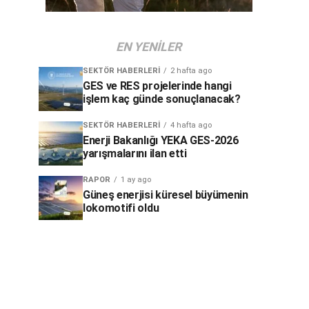
EN YENILER
SEKTÖR HABERLERI
2 hafta ago
GES ve RES projelerinde hangi
işlem kaç günde sonuçlanacak?
SEKTÖR HABERLERI
4 hafta ago
Enerji Bakanlığı YEKA GES-2026
yarışmalarını ilan etti
RAPOR
1 ay ago
Güneş enerjisi küresel büyümenin
lokomotifi oldu