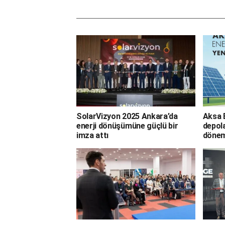
SolarVizyon 2025 Ankara’da
Aksa B
enerji dönüşümüne güçlü bir
depola
imza attı
dönem