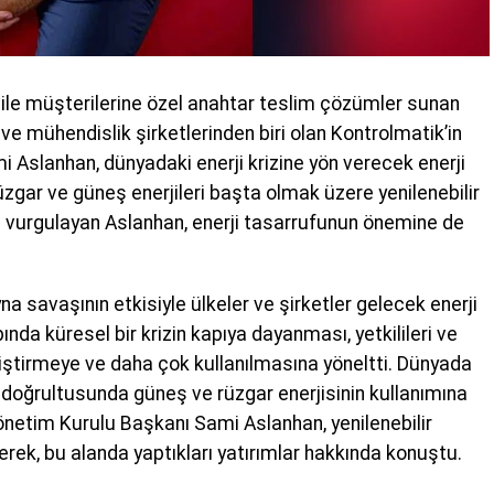
rı ile müşterilerine özel anahtar teslim çözümler sunan
i ve mühendislik şirketlerinden biri olan Kontrolmatik’in
 Aslanhan, dünyadaki enerji krizine yön verecek enerji
gar ve güneş enerjileri başta olmak üzere yenilenebilir
rini vurgulayan Aslanhan, enerji tasarrufunun önemine de
na savaşının etkisiyle ülkeler ve şirketler gelecek enerji
pında küresel bir krizin kapıya dayanması, yetkilileri ve
geliştirmeye ve daha çok kullanılmasına yöneltti. Dünyada
ler doğrultusunda güneş ve rüzgar enerjisinin kullanımına
Yönetim Kurulu Başkanı Sami Aslanhan, yenilenebilir
rerek, bu alanda yaptıkları yatırımlar hakkında konuştu.