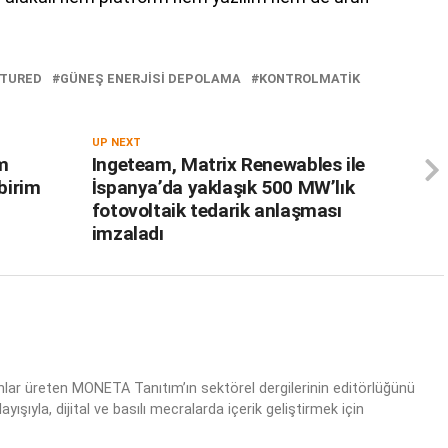
ATURED
GÜNEŞ ENERJISI DEPOLAMA
KONTROLMATIK
UP NEXT
im
Ingeteam, Matrix Renewables ile
birim
İspanya’da yaklaşık 500 MW’lık
fotovoltaik tedarik anlaşması
imzaladı
ınlar üreten MONETA Tanıtım’ın sektörel dergilerinin editörlüğünü
yışıyla, dijital ve basılı mecralarda içerik geliştirmek için